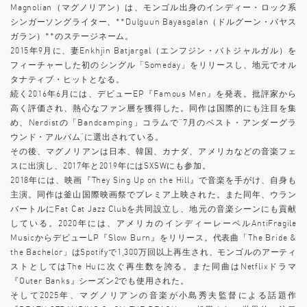
Magnolian（マグノリアン）は、モンゴル出身のインディー・ロック系
シンガーソングライター、**Dulguun Bayasgalan（ドルグーン・バヤス
ガラン）**のステージネーム。
2015年9月に、妻Enkhjin Batjargal（エンフジン・バトジャルガル）を
フィーチャーした初のシングル「Someday」をリリースし、地元でオル
タナティブ・ヒットとなる。
続く2016年6月には、デビューEP『Famous Men』を発表。批評家から
高く評価され、熱心なファン層を獲得した。同作は国際的にも注目を集
め、Nerdistの「Bandcamping」コラムで“7月のベスト・アンダーグラ
ウンド・アルバム”に選出されている。
その後、マグノリアンは日本、韓国、カナダ、アメリカなどの音楽フェ
スに出演し、2017年と2019年にはSXSWにも参加。
2018年には、映画『They Sing Up on the Hill』で音楽を手がけ、自身も
主演。同作は釜山国際映画祭でプレミア上映された。また同年、ウラン
バートルにFat Cat Jazz Clubを共同設立し、地元の音楽シーンにも貢献
している。2020年には、アメリカのインディーレーベルAntiFragile
MusicからデビューLP『Slow Burn』をリリース。代表曲「The Bride &
the Bachelor」はSpotifyで1,300万回以上再生され、モンゴルのアーティ
ストとしてはThe Huに次ぐ再生数を誇る。また同曲はNetflixドラマ
『Outer Banks』シーズン2でも使用された。
そして2025年、マグノリアンの音楽が小島秀夫監督による話題作