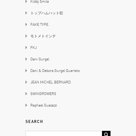
Kiddy Smile
トップハムハット狂
FAKE TYPE.
モトメトインテ
FKJ
Dani Gurgel
Dani & Debora Gurgel Quarteto
JEAN MICHEL BERNARD
SWINGROWERS
Raphael Gualazzi
SEARCH