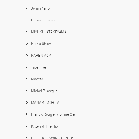
Jonah Yano
Caravan Palace
MIYUKI HATAKEYAMA
Kick a Show
KAREN AOKI
Tape Five
Movits!
Michel Bisceglia
MANAMI MORITA
Franck Rougier / Dimie Cat
Kitten & The Hip
ELECTRIC SWING CIRCUS