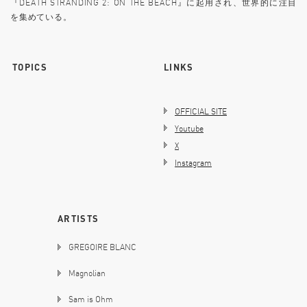
『DEATH STRANDING 2: ON THE BEACH』に起用され、世界的に注目
を集めている。
TOPICS
LINKS
OFFICIAL SITE
Youtube
X
Instagram
ARTISTS
GREGOIRE BLANC
Magnolian
Sam is Ohm