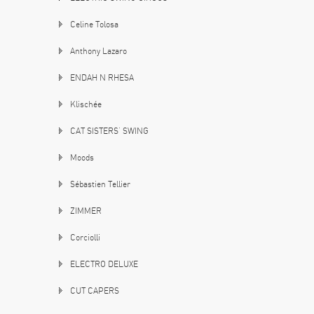
Celine Tolosa
Anthony Lazaro
ENDAH N RHESA
Klischée
CAT SISTERS’ SWING
Moods
Sébastien Tellier
ZIMMER
Corciolli
ELECTRO DELUXE
CUT CAPERS