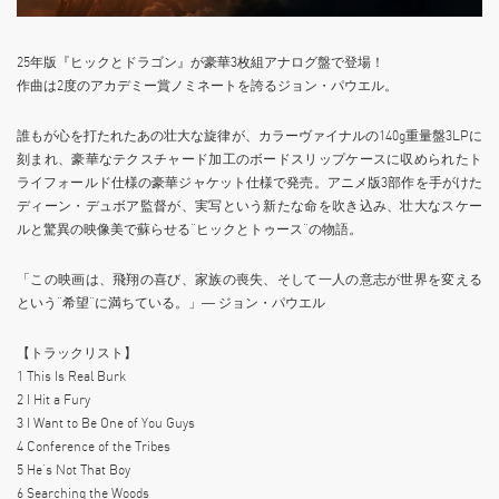
25年版『ヒックとドラゴン』が豪華3枚組アナログ盤で登場！
作曲は2度のアカデミー賞ノミネートを誇るジョン・パウエル。
誰もが心を打たれたあの壮大な旋律が、カラーヴァイナルの140g重量盤3LPに
刻まれ、豪華なテクスチャード加工のボードスリップケースに収められたト
ライフォールド仕様の豪華ジャケット仕様で発売。アニメ版3部作を手がけた
ディーン・デュボア監督が、実写という新たな命を吹き込み、壮大なスケー
ルと驚異の映像美で蘇らせる“ヒックとトゥース”の物語。
「この映画は、飛翔の喜び、家族の喪失、そして一人の意志が世界を変える
という“希望”に満ちている。」― ジョン・パウエル
【トラックリスト】
1 This Is Real Burk
2 I Hit a Fury
3 I Want to Be One of You Guys
4 Conference of the Tribes
5 He’s Not That Boy
6 Searching the Woods