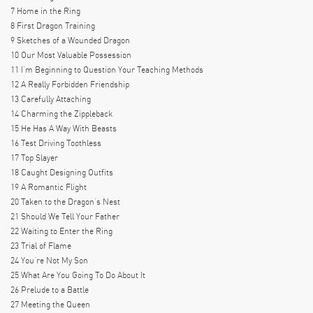
7 Home in the Ring
8 First Dragon Training
9 Sketches of a Wounded Dragon
10 Our Most Valuable Possession
11 I’m Beginning to Question Your Teaching Methods
12 A Really Forbidden Friendship
13 Carefully Attaching
14 Charming the Zippleback
15 He Has A Way With Beasts
16 Test Driving Toothless
17 Top Slayer
18 Caught Designing Outfits
19 A Romantic Flight
20 Taken to the Dragon’s Nest
21 Should We Tell Your Father
22 Waiting to Enter the Ring
23 Trial of Flame
24 You’re Not My Son
25 What Are You Going To Do About It
26 Prelude to a Battle
27 Meeting the Queen