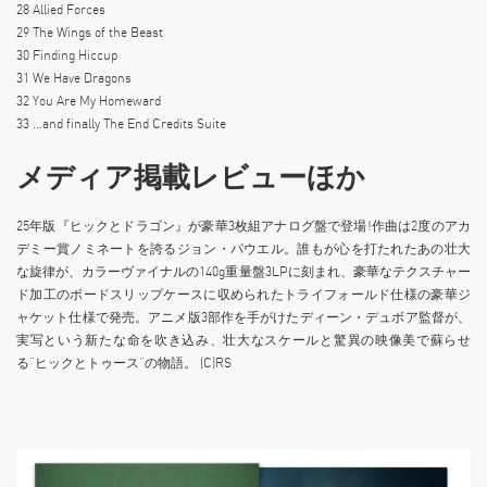
28 Allied Forces
29 The Wings of the Beast
30 Finding Hiccup
31 We Have Dragons
32 You Are My Homeward
33 …and finally The End Credits Suite
メディア掲載レビューほか
25年版『ヒックとドラゴン』が豪華3枚組アナログ盤で登場!作曲は2度のアカ
デミー賞ノミネートを誇るジョン・パウエル。誰もが心を打たれたあの壮大
な旋律が、カラーヴァイナルの140g重量盤3LPに刻まれ、豪華なテクスチャー
ド加工のボードスリップケースに収められたトライフォールド仕様の豪華ジ
ャケット仕様で発売。アニメ版3部作を手がけたディーン・デュボア監督が、
実写という新たな命を吹き込み、壮大なスケールと驚異の映像美で蘇らせ
る“ヒックとトゥース”の物語。 (C)RS