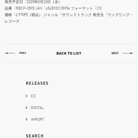
発売予定⽇︓2025年8⽉20⽇（⽔）
品番︓RBCP-3595 JAN︓4545933135956 フォーマット︓CD
価格︓2,970円（税込） ジャンル︓サウンドトラック 発売元︓ランブリング・
レコーズ
RELEASES
CD
DIGITAL
IMPORT
SEARCH