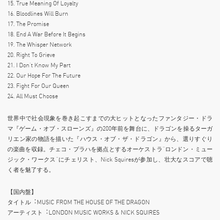
15. True Meaning Of Loyalty
16. Bloodlines Will Burn
17. The Promise
18. End A War Before It Begins
19. The Whisper Network
20. Right To Grieve
21. I Don’t Know My Part
22. Our Hope For The Future
23. Fight For Our Queen
24. All Must Choose
世界中で社会現象を巻き起こすまでの大ヒットとなったファンタジー・ドラ
マ『ゲーム・オブ・スローンズ』の200年前を舞台に、ドラゴンを操るターガ
リエン家の物語を描いた『ハウス・オブ・ザ・ドラゴン』から、選りすぐり
の楽曲を収録。チェコ・プラハを拠点とするオーケストラ“ロンドン・ミュー
ジック・ワークス”にチェリスト、Nick Squiresが参加し、壮大なスコアで聴
く者を魅了する。
【国内盤】
タイトル︓MUSIC FROM THE HOUSE OF THE DRAGON
アーティスト︓LONDON MUSIC WORKS & NICK SQUIRES