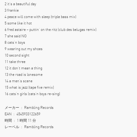
2 it’s a beautiful day
3 frankie
4 peace will come with sleep (triple bass mix)
5 some like it hot
6 fred astaire – puttin’ on the ritz (club des belugas remix)
7 she said NO
8 cats’n boys
9 wearing out my shoes
10 second sight
11 take three
12 it don’t mean a thing
13 the road is lonesome
14 a men’s scene
15 what is jazz (tape five remix)
16 cats’n girls (cats’n boys re-sing)
メーカー ‏ : ‎ Rambling Records
EAN ‏ : ‎ 4545933122659
時間 ‏ : ‎ 1 時間 11 分
レーベル ‏ : ‎ Rambling Records