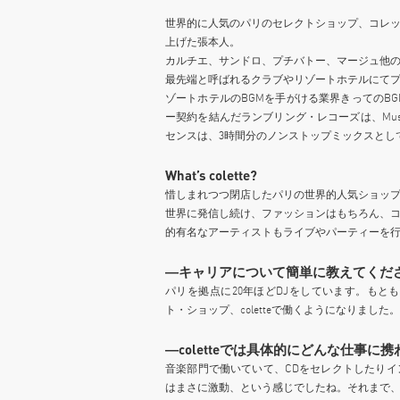
世界的に人気のパリのセレクトショップ、コレ
上げた張本人。
カルチエ、サンドロ、プチバトー、マージュ他
最先端と呼ばれるクラブやリゾートホテルにて
ゾートホテルのBGMを手がける業界きってのBGM事業
ー契約を結んだランブリング・レコーズは、Mus
センスは、3時間分のノンストップミックスとし
What’s colette?
惜しまれつつ閉店したパリの世界的人気ショッ
世界に発信し続け、ファッションはもちろん、
的有名なアーティストもライブやパーティーを
―キャリアについて簡単に教えてくだ
パリを拠点に20年ほどDJをしています。も
ト・ショップ、coletteで働くようになりました。
―coletteでは具体的にどんな仕事に
音楽部門で働いていて、CDをセレクトしたりイン
はまさに激動、という感じでしたね。それまで