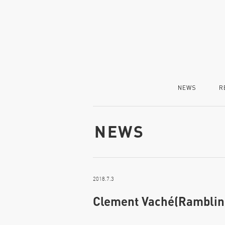
NEWS
R
NEWS
2018.7.3
Clement Vaché(Ramblin