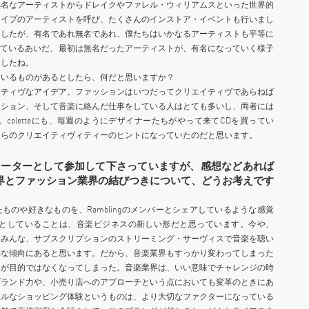
無名なアーティストからドレイクやファレル・ウィリアムスといった世界的
タイプのアーティストを呼び、たくさんのインストア・イベントも行いまし
ましたが、有名であれ無名であれ、僕たちはいかなるアーティストも平等に
で働いているあいだ、最初は無名だったアーティストが、有名になっていく様子
ましたね。
ているものがあるとしたら、何だと思いますか？
イティヴなアイデア。ファッションはいつだってクリエイティヴであらねば
ッション、そして音楽に絡んだ仕事をしている人はとても多いし、両者には
oletteにも、毎週のようにデザイナーたちがやって来てCDを買ってい
彼らのクリエイティヴィティーのヒントになっていたのだと思います。
レーターとして参加して下さっていますが、感想などあれば
界とファッション業界の結びつきについて、どうお考えです
発見したものや好きなものを、Ramblingのメンバーとシェアしているような感覚
としていることは、音楽ビジネスの新しい形だと思っています。今や、
。みんな、サブスクリプションのストリーミング・サーヴィスで音楽を聴い
端な傾向にあると思います。だから、音楽業界もすっかり変わってしまった
とが目的ではなくなってしまった。音楽業界は、いい意味でチャレンジの時
ブランド力や、小売り店へのアプローチという点においても変革のときにあ
アルなショッピング体験というものは、より大切なファクターになっている