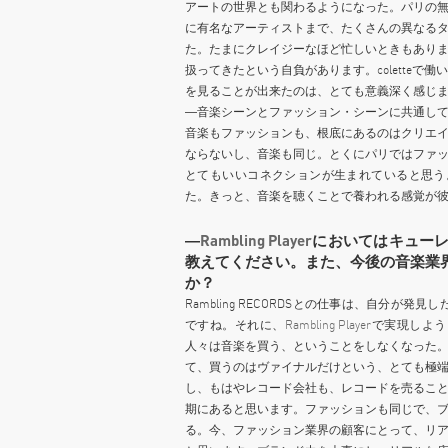
アートの世界とも関わるようになった。パリの
に有名なアーティストまで、たくさんの異なる
た。たまにクレイジーなほど忙しいときもあり
扱ってきたという自負があります。colette
を見ることが出来たのは、とても意義深く感じ
―音楽シーンとファッション・シーンに共通し
音楽もファッションも、根底にあるのはクリエ
ならないし、音楽も同じ。とくにパリではファ
とてもいいコネクションが生まれていると思う。c
た。きっと、音楽を聴くことで養われる感覚が
―
Rambling Player
においてはキュー
教えてください。また、今後の音楽業
か？
Rambling RECORDSとの仕事は、自分が
ですね。それに、
Rambling Player
で実現しよう
人々は音楽を買う、ということをしなくなった
て、買うのはヴァイナルだけという、とても極
し、もはやレコード会社も、レコードを売るこ
期にあると思います。ファッションも同じで、
る。今、ファッション業界の顧客にとって、リ