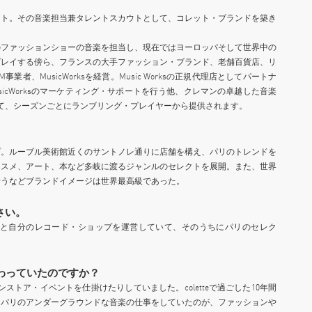
ット。その音楽担当兼タレントスカウトとして、コレット・ブランドを築き
のファッションショーの音楽を担当し、現在ではヨーロッパそして世界中の
プレイする傍ら、フランスの大手ファッション・ブランド、老舗百貨店、リ
者、MusicWorksを経営。Music Worksの正規代理店としてパートナ
icWorksのマーケティング・サポートを行う他、クレマンの卓越した音楽
て、シーズンごとにランブリング・プレイヤーから提供されます。
プ。ルーブル美術館近くのサントノレ通りに店舗を構え、パリのトレンドを
コスメ、アート、本など多岐に渡るジャンルのセレクトを展開。また、世界
行うなどブランドイメージは世界最高級であった。
さい。
ともと自分のレコード・ショップを運営していて、そのうちにパリのセレク
携わっていたのですか？
ストア・イベントを仕掛けたりしていました。coletteで過ごした10年間
、パリのアンダーグラウンドな音楽の仕事をしていたのが、ファッションや