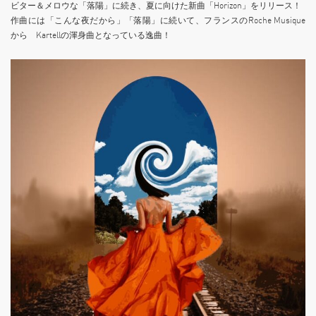
ビター＆メロウな「落陽」に続き、夏に向けた新曲「Horizon」をリリース！
作曲には「こんな夜だから」「落陽」に続いて、フランスのRoche Musique
から Kartellの渾身曲となっている逸曲！