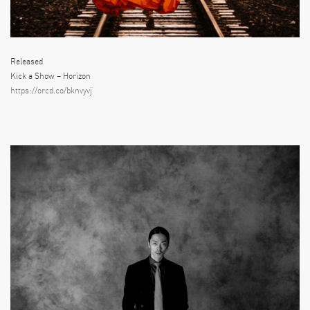
Released
Kick a Show – Horizon
https://orcd.co/bknvyvj