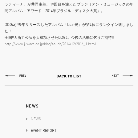
ラティーナ」が共同主催、19回目を迎えたブラジリアン・ミュージックの年
間アルバム・アワード「2014年ブラジル・ディスク大賞」。
DDG4が去年リリースしたアルバム「Luz-光」が第4位にランクイン致しまし
た！
全国9カ所11公演を大成功させたDDG4。今後の活動に乞うご期待!!
http://www.j-wave.co.jp/blog/saude/2014/12/2014_1.html
NEWS
NEWS
EVENT REPORT