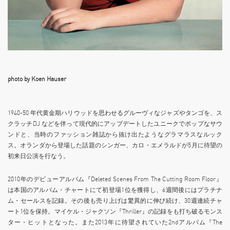
photo by Koen Hauser
1940-50 年代黄金期ハリウッドを思わせるグルーヴィなジャズやタンゴを、ス
クラッチDJ などを伴って現代的にアップデートしたユニークでポップなサウ
ンドと、当時のファッション雑誌から抜け出たようなグラマラスなルック
ス。オランダから登場した話題のシンガー、カロ・エメラルドが5月に待望の
初来日公演を行なう。
2010年のデビューアルバム『Deleted Scenes From The Cutting Room Floor』
は本国のアルバム・チャートにて初登場1位を獲得し、6週間後にはプラチナ
ム・セールスを記録。その後も売り上げは驚異的に伸び続け、30週連続チャ
ート1位を保持。マイケル・ジャクソン『Thriller』の記録をも打ち破るモンス
ター・ヒットとなった。また2013年に待望されていた2ndアルバム『The