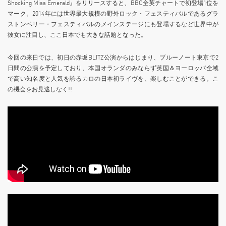
Shocking Miss Emerald』をリリースすると、BBC全英チャートで初登場1位を
マーク。2014年には世界最大規模の野外ロック・フェスティバルであるグラ
ストンベリー・フェスティバルのメインステージにも登場するなど世界中が
彼女に注目し、ここ日本でも大きな話題となった。
今回の来日では、初日の赤坂BLITZ公演からはじまり、ブルーノート東京で2
日間の公演を予定しており、本国オランダのみならず英国＆ヨーロッパ全域
で高い知名度と人気を誇るカロの日本初ライヴを、楽しむことができる。こ
の機会をお見逃しなく!!