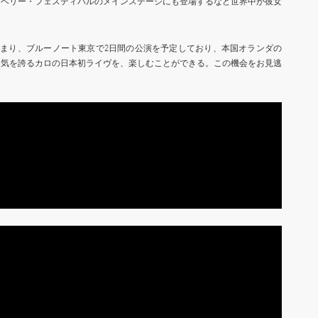
ンベリー・フェスティバルのメインステージにも登場するなど世界中が彼女
はじまり、ブルーノート東京で2日間の公演を予定しており、本国オランダの
人気を誇るカロの日本初ライヴを、楽しむことができる。この機会をお見逃