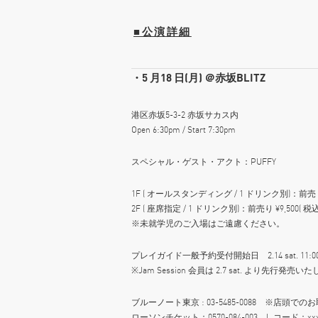
■公演詳細
・5 月18 日(月) ＠赤坂BLITZ
港区赤坂5-3-2 赤坂サカス内
Open 6:30pm / Start 7:30pm
スペシャル・ゲスト・アクト：PUFFY
1F ( オールスタンディング / 1 ドリンク別)：前売 ¥8,
2F ( 座席指定 / 1 ドリンク別)：前売り ¥9,500( 税込
※未就学児のご入場はご遠慮ください。
プレイガイド一般予約受付開始日 2.14 sat. 11:0
※Jam Session 会員は 2.7 sat. より先行発売
ブルーノート東京 : 03-5485-0088 ※店頭
ローソンチケット：0570-084-003 L コード：xxx