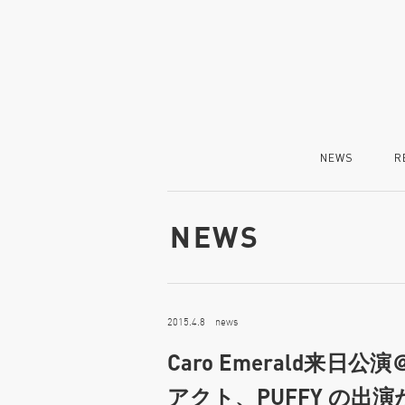
NEWS
R
NEWS
2015.4.8 news
Caro Emerald来
アクト、PUFFY の出演