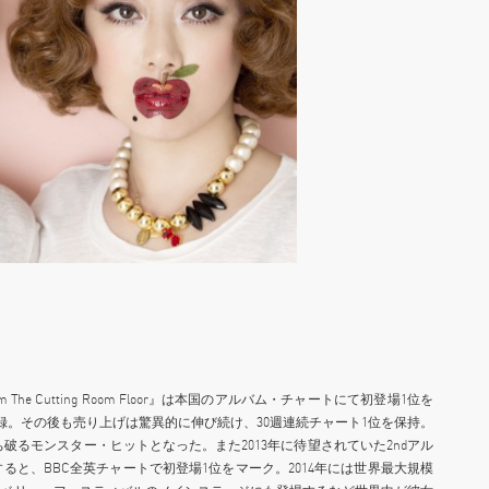
rom The Cutting Room Floor』は本国のアルバム・チャートにて初登場1位を
録。その後も売り上げは驚異的に伸び続け、30週連続チャート1位を保持。
打ち破るモンスター・ヒットとなった。また2013年に待望されていた2ndアル
』をリリースすると、BBC全英チャートで初登場1位をマーク。2014年には世界最大規模