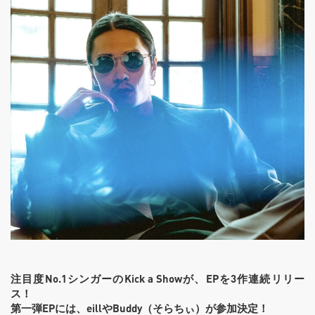
注目度
No.1
シンガーの
Kick a Show
が、
EP
を
3
作連続リリー
ス！
第一弾
EP
には、
eill
や
Buddy
（そらちぃ）が参加決定！