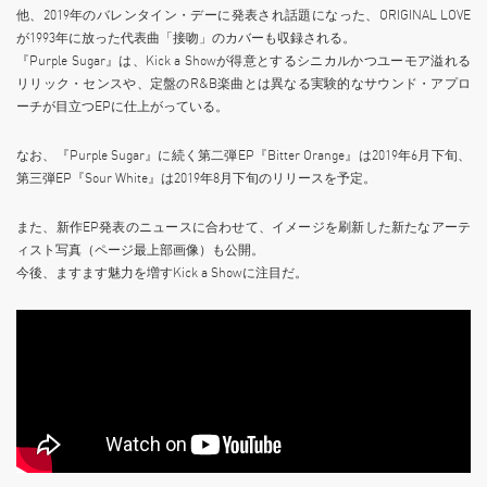
他、2019年のバレンタイン・デーに発表され話題になった、ORIGINAL LOVE
が1993年に放った代表曲「接吻」のカバーも収録される。
『Purple Sugar』は、Kick a Showが得意とするシニカルかつユーモア溢れる
リリック・センスや、定盤のR&B楽曲とは異なる実験的なサウンド・アプロ
ーチが目立つEPに仕上がっている。
なお、『Purple Sugar』に続く第二弾EP『Bitter Orange』は2019年6月下旬、
第三弾EP『Sour White』は2019年8月下旬のリリースを予定。
また、新作EP発表のニュースに合わせて、イメージを刷新した新たなアーテ
ィスト写真（ページ最上部画像）も公開。
今後、ますます魅力を増すKick a Showに注目だ。