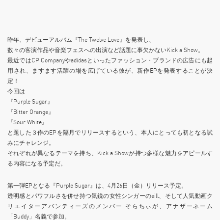
昨年、デビューアルバム『The Twelve Love』を発表し、
数々の客演作品や音楽フェスへの出演など話題に事欠かないKick a Show。
最近ではCP Companyやadidasといったファッション・ブランドの広告にも起
用され、ますます活躍の場を広げている彼が、新作EPを発表することが決
定！
今回は
『Purple Sugar』
『Bitter Orange』
『Sour White』
と題した３作のEPを隔月でリリースするという、本人にとっても初となる試
みにチャレンジ。
それぞれが異なるテーマを持ち、Kick a Showが持つ多様な魅力をアピールす
る内容になる予定だ。
第一弾EPとなる『Purple Sugar』は、4月26日（金）リリース予定。
透明感とパワフルさを併せ持つ気鋭の女性シンガーのeill、そして人気動画ク
リエイターアバンティーズのメンバー そらちぃが、アナザーネーム
「Buddy」名義で参加。