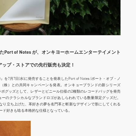
ort of Notes が、オンキヨーホームエンターテイメント
アップ・ストアでの先行販売も決定！
月7日(水)に発売することを発表したPort of Notes (ポート・オブ・ノ
ト（株）との共同キャンペーンを発表。オンキョーブランドの新シリーズ
ルネーム・コラボグッズとして、レザーとビニール仕様の2種類のレコードバッグを発売
ゴとオンキョーのクラシカルなブランドロゴがあしらわれている数量限定グッズだ。
心となり立ち上げた、革好きの夢を名門革と斬新なデザインで形にしてくれる
り、レコード好きも唸る本格的な仕様となっている。