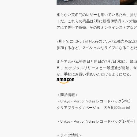
柔らかい英名門のレザーを用いているため、折
トだ。これらの商品は7月に新宿伊勢丹メンズ館にて行わ
アにて先行で販売、その後オンラインストアな
7月下旬にはPort of Notesのアルバム
参加するなど、スペシャルなライブになること
またアルバム発売日と同日の7月7日(水)に、畠山
#1」のデジタルリリースと一般流通が開始。
が、手軽にお買い求めいただけるようになる。
＜商品情報＞
・Onkyo × Port of Notes レコードバッグ[PVC]
クリアブラック / ベージュ 各￥5,500(tax in)
・Onkyo × Port of Notes レコードバッグ[レザー] ￥2
＜ライブ情報＞