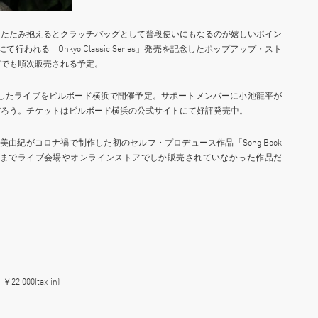
りたたみ抱えるとクラッチバッグとして普段使いにもなるのが嬉しいポイン
れる「Onkyo Classic Series」発売を記念したポップアップ・スト
どでも順次販売される予定。
発売を記念したライブをビルボード横浜で開催予定。サポートメンバーに小池龍平が
だろう。チケットはビルボード横浜の公式サイトにて好評発売中。
美由紀がコロナ禍で制作した初のセルフ・プロデュース作品「Song Book
今までライブ会場やオンラインストアでしか販売されていなかった作品だ
2,000(tax in)