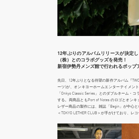
12年ぶりのアルバムリリースが決定したP
（株）とのコラボグッズを発売！
新宿伊勢丹メンズ館で行われるポップ
先日、12年ぶりとなる待望の新作アルバム『TWO』を7
ーツ)が、オンキヨーホームエンターテイメン
「Onkyo Classic Series」とのダブ
する。両商品ともPort of Notes のロ
レザー商品の製作には、雑誌「Begin」が中
＜TOKYO LETHER CLUB＞が手がけてお