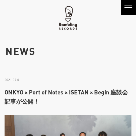
NEWS
2021.07.01
ONKYO × Port of Notes × ISETAN × Begin 座談会
記事が公開！