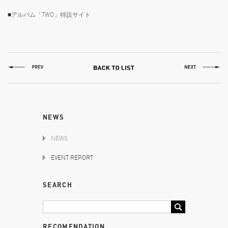
■
アルバム「TWO」特設サイト
NEWS
NEWS
EVENT REPORT
SEARCH
RECOMENDATION