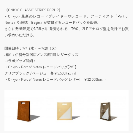
《ONKYO CLASSIC SERIES POPUP》
＜Onkyo＞最新のレコードプレイヤーやレコード、アーティスト『Port of
Norts』や雑誌『Begin』が監修するレコードバッグを販売。
さらに数量限定で7/28(水)に発売される「TWO」2LPアナログ盤を先行でお買
い求めいただける。
開催日時：7/7（水）～7/20（火）
場所：伊勢丹新宿店メンズ館1階 レザーグッズ
コラボグッズ詳細：
・Onkyo × Port of Notes レコードバッグ[PVC]
クリアブラック / ベージュ 各￥5,500(tax in)
・Onkyo × Port of Notes レコードバッグ[レザー] ￥22,000(tax in