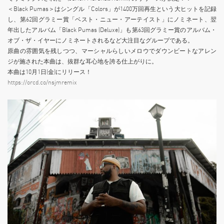
＜Black Pumas＞はシングル「Colors」が1400万回再生という大ヒットを記録
し、第62回グラミー賞「ベスト・ニュー・アーテイスト」にノミネート、翌
年出したアルバム「Black Pumas (Deluxe)」も第63回グラミー賞のアルバム・
オブ・ザ・イヤーにノミネートされるなど大注目なグループである。
原曲の雰囲気を残しつつ、マーシャルらしいメロウでダウンビートなアレン
ジが施された本曲は、抜群な耳心地を誇る仕上がりに。
本曲は10月1日(金)にリリース！
https://orcd.co/nsjmremix