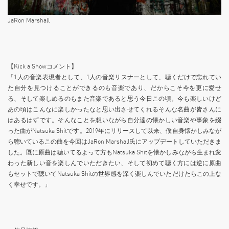
JaRon Marshall
【Kick a Showコメント】
「1人の音楽表現者として、1人の音楽リスナーとして、聴くだけで忘れてい
た自分を見つけることができるのも音楽であり、だからこそ今を更に愛せ
る、そして楽しめるのもまた音楽であると思う今日この頃。今も楽しいけど
あの頃はこんなに楽しかったなと思い出させてくれるそんな名曲が皆さんに
はあるはずです。そんなことを想いながら自分達の懐かしい音楽や事象を綴
った曲がNatsuka Shitです。2019年にリリースして以来、僕自身懐かしみなが
ら聴いているこの曲を今回はJaRon Marshall氏にアップデートしていただきま
した。既に原曲は聴いてるよって方もNatsuka Shitを懐かしみながら生まれ変
わった新しい音を楽しんでいただきたい、そして初めて聴く方には逆に原曲
もセットで聴いてNatsuka Shitの世界感を深く楽しんでいただけたらこの上な
く幸せです。」