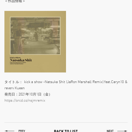
＜作品情報＞
タイトル： kick a show -Natsuka Shit (JaRon Marshall Remix) feat.Caryn10 &
reverv Kueen
発売日：2021年10月1日（金）
https://orcd.co/nsjmremix