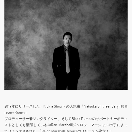
2019年にリリースした＜Kick a Show＞の人気曲「Natsuka Shit feat.Caryn10 &
reverv Kueen」
プロデューサー兼ソングライター、そしてBlack Pumasのサポートキーボディ
ストとしても活躍しているJaRon Marshall(ジャロン・マーシャル)の手によっ
てリミックスされた (JaRon Marshall Remix) のリリースが決定！！