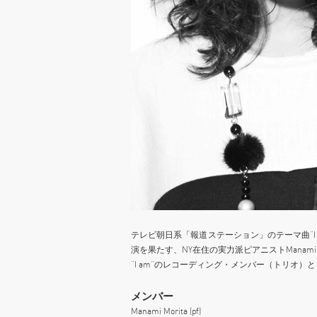
テレビ朝日系「報道ステーション」のテーマ曲“I
演を果たす、NY在住の実力派ピアニストManami M
“I am”のレコーディング・メンバー（トリオ
メンバー
Manami Morita (pf)