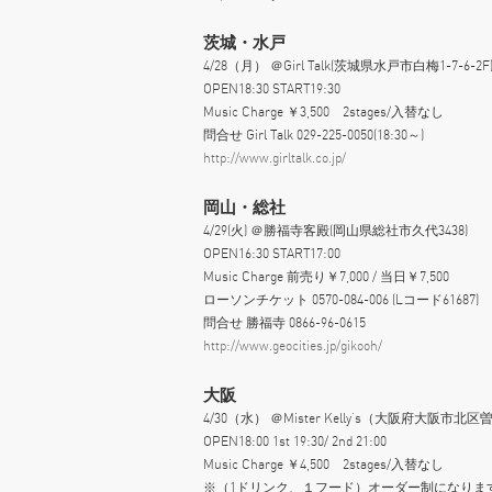
茨城・水戸
4/28（月） ＠Girl Talk(茨城県水戸市白梅1-7-6-2F
OPEN18:30 START19:30
Music Charge ￥3,500 2stages/入替なし
問合せ Girl Talk 029-225-0050(18:30～)
http://www.girltalk.co.jp/
岡山・総社
4/29(火) ＠勝福寺客殿(岡山県総社市久代3438)
OPEN16:30 START17:00
Music Charge 前売り￥7,000 / 当日￥7,500
ローソンチケット 0570-084-006 (Lコード61687)
問合せ 勝福寺 0866-96-0615
http://www.geocities.jp/gikooh/
大阪
4/30（水） ＠Mister Kelly’s（大阪府大阪
OPEN18:00 1st 19:30/ 2nd 21:00
Music Charge ￥4,500 2stages/入替なし
※（1ドリンク、１フード）オーダー制になりま