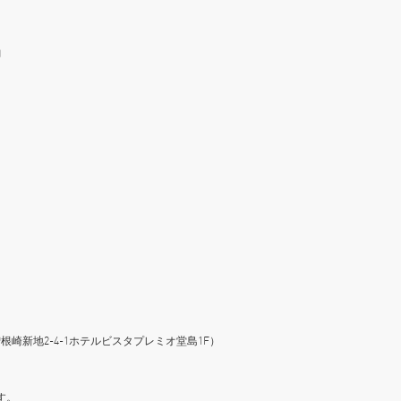
)
市北区曽根崎新地2-4-1ホテルビスタプレミオ堂島1F）
す。