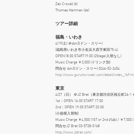
Zak Croxall (b)
Thomas Hartman (ds)
ツアー詳細
福島・いわき
4/19(土) ＠don3(ドン・スリー)
(福島県いわき市小名浜大原字東田75-4)
OPEN18:00 START19:00 (2Stage/入替なし)
Music Charge ￥3,000 (ドリンク別)
問合せ don3(ドン・スリー) 0246-52-2454
http://www.gurutto-iwaki.com/detail/index_169.h
東京
4/27（日） ＠JZ Brat（東京都渋谷区桜丘町26
1st：OPEN 16:00 START 17:00
2nd：OPEN 19:00 START 20:00
(小規模入替制)
Music Charge ￥4,500 (1ST or 2nd のみ) / ￥7,000 
問合せJZ Brat 03-5728-0168
http://www.jzbrat.com/