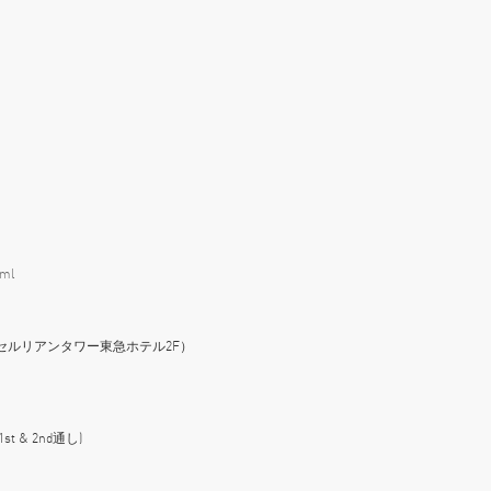
tml
-1 セルリアンタワー東急ホテル2F）
(1st & 2nd通し)