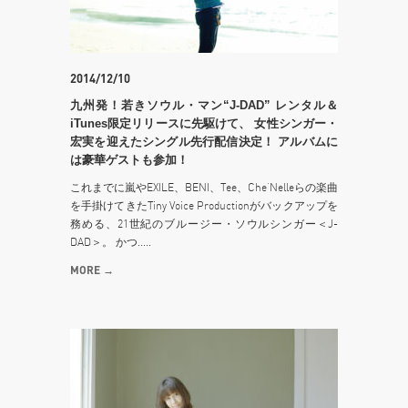
2014/12/10
九州発！若きソウル・マン“J-DAD” レンタル＆
iTunes限定リリースに先駆けて、 女性シンガー・
宏実を迎えたシングル先行配信決定！ アルバムに
は豪華ゲストも参加！
これまでに嵐やEXILE、BENI、Tee、Che’Nelleらの楽曲
を手掛けてきたTiny Voice Productionがバックアップを
務める、21世紀のブルージー・ソウルシンガー＜J-
DAD＞。 かつ.....
MORE →