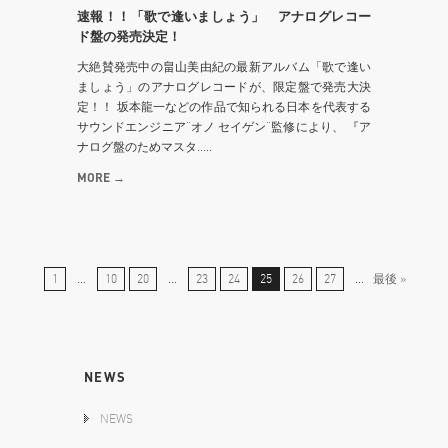
速報！！「歌で逢いましょう」 アナログレコー
ド盤の発売決定！
大絶賛発売中の畠山美由紀の最新アルバム「歌で逢い
ましょう」のアナログレコードが、限定盤で発売大決
定！！ 坂本龍一などの作品で知られる日本を代表する
サウンドエンジニア“オノ セイゲン”監修により、 『ア
ナログ盤のためマスタ.....
MORE →
1
...
10
20
...
23
24
25
26
27
...
最後 »
NEWS
NEWS