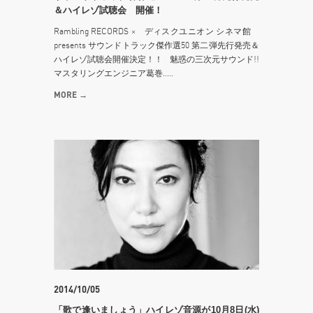
＆ハイレゾ試聴会 開催！
Rambling RECORDS × ディスクユニオン シネマ館
presents サウンドトラック傑作選50 第二弾先行発売＆
ハイレゾ試聴会開催決定！！ 魅惑の三次元サウンド!!
マスタリングエンジニア葛巻.....
MORE →
2014/10/05
「歌で逢いましょう」ハイレゾ音源が10月8日(水)