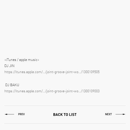
<iTunes / apple music>
DJ JIN
https://itunes.apple.com/…/joint-groove-joint-wo…/1300109505
DJ BAKU
https://itunes.apple.com/…/joint-groove-joint-wo…/1300109003