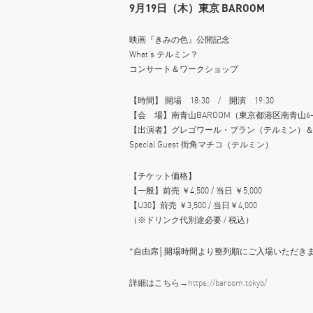
9月19日（木）東京 BAROOM
映画『きみの色』公開記念
What’s テルミン？
コンサート＆ワークショップ
【時間】 開場 18:30 / 開演 19:30
【会 場】南青山BAROOM（東京都港区南青山6-1
【出演者】グレゴワール・ブラン（テルミン）＆
Special Guest 街角マチコ（テルミン）
【チケット価格】
【一般】前売 ￥4,500 / 当日 ￥5,000
【U30】前売 ￥3,500 / 当日￥4,000
（※ドリンク代別途必要 / 税込）
*自由席│開場時間より整列順にご入場いただき
詳細はこちら→
https://baroom.tokyo/