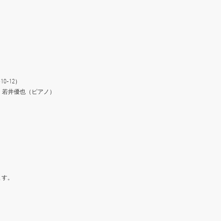
0-12）
 若井優也（ピアノ）
ます。