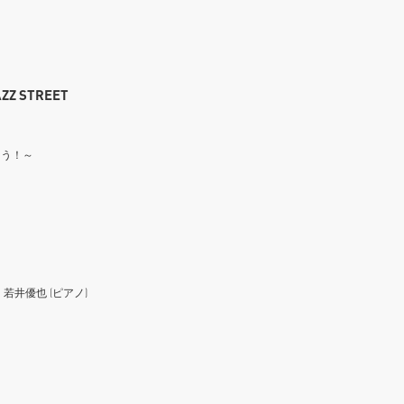
Z STREET
もう！～
井優也 (ピアノ)