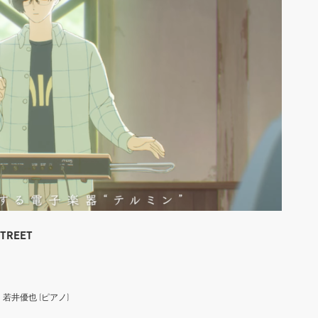
STREET
井優也 (ピアノ)