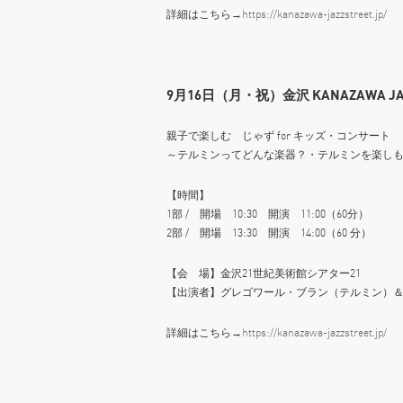
詳細はこちら→
https://kanazawa-jazzstreet.jp/
9月16日（月・祝）金沢 KANAZAWA JAZ
親子で楽しむ じゃず for キッズ・コンサート
～テルミンってどんな楽器？・テルミンを楽し
【時間】
1部 / 開場 10:30 開演 11:00（60分）
2部 / 開場 13:30 開演 14:00（60 分）
【会 場】金沢21世紀美術館シアター21
【出演者】グレゴワール・ブラン（テルミン）＆ 若
詳細はこちら→
https://kanazawa-jazzstreet.jp/