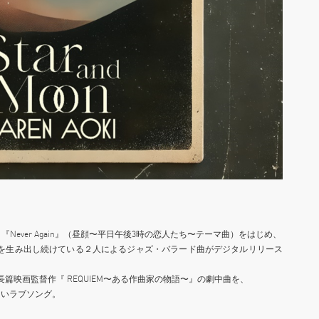
）、『Never Again』（昼顔〜平日午後3時の恋人たち〜テーマ曲）をはじめ、
曲を生み出し続けている２人によるジャズ・バラード曲がデジタルリリース
初長篇映画監督作『 REQUIEM〜ある作曲家の物語〜』の劇中曲を、
ないラブソング。