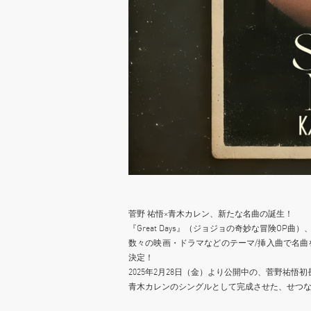
菅野 祐悟×青木カレン、新たな名曲の誕生！
『Great Days』（ジョジョの奇妙な冒険OP曲
数々の映画・ドラマなどのテーマ/挿入曲で名
決定！
2025年2月28日（金）より公開中の、菅野祐悟
青木カレンのシングルとして完成させた、せつ