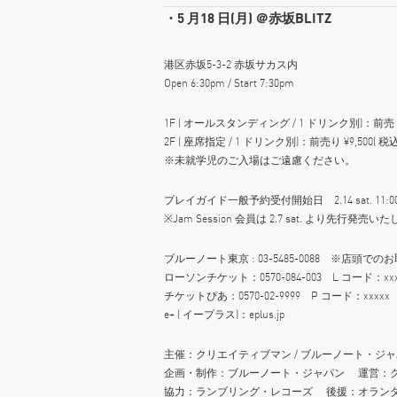
・5 月18 日(月) ＠赤坂BLITZ
港区赤坂5-3-2 赤坂サカス内
Open 6:30pm / Start 7:30pm
1F ( オールスタンディング / 1 ドリンク別)：前売 ¥8,
2F ( 座席指定 / 1 ドリンク別)：前売り ¥9,500( 税込
※未就学児のご入場はご遠慮ください。
プレイガイド一般予約受付開始日 2.14 sat. 11:0
※Jam Session 会員は 2.7 sat. より先行発売
ブルーノート東京 : 03-5485-0088 ※店頭
ローソンチケット：0570-084-003 L コード：xxx
チケットぴあ：0570-02-9999 P コード：xxxxx
e+ ( イープラス)：eplus.jp
主催：クリエイティブマン / ブルーノート・ジ
企画・制作：ブルーノート・ジャパン 運営：
協力：ランブリング・レコーズ 後援：オラン