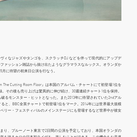
グルーヴィなジャズやタンゴを、スクラッチDJ などを伴って現代的にアップデ
のファッション雑誌から抜け出たようなグラマラスなルックス。オランダか
5月に待望の初来日公演を行なう。
rom The Cutting Room Floor』は本国のアルバム・チャートにて初登場1位を
録。その後も売り上げは驚異的に伸び続け、30週連続チャート1位を保持。
打ち破るモンスター・ヒットとなった。また2013年に待望されていた2ndアル
』をリリースすると、BBC全英チャートで初登場1位をマーク。2014年には世界最大規模
ンベリー・フェスティバルのメインステージにも登場するなど世界中が彼女
はじまり、ブルーノート東京で2日間の公演を予定しており、本国オランダの
人気を誇るカロの日本初ライヴを、楽しむことができる。この機会をお見逃