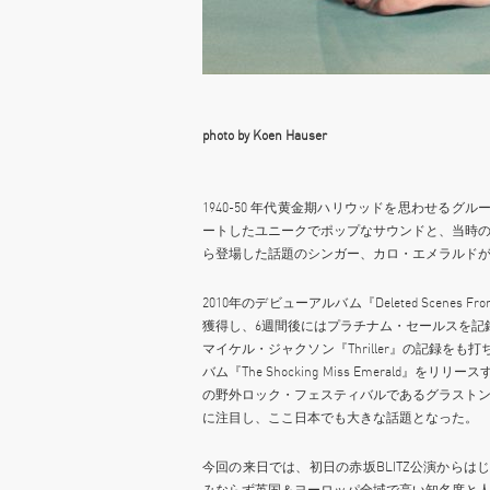
photo by Koen Hauser
1940-50 年代黄金期ハリウッドを思わせる
ートしたユニークでポップなサウンドと、当時
ら登場した話題のシンガー、カロ・エメラルドが
2010年のデビューアルバム『Deleted Scenes F
獲得し、6週間後にはプラチナム・セールスを記
マイケル・ジャクソン『Thriller』の記録をも
バム『The Shocking Miss Emerald
の野外ロック・フェスティバルであるグラスト
に注目し、ここ日本でも大きな話題となった。
今回の来日では、初日の赤坂BLITZ公演から
みならず英国＆ヨーロッパ全域で高い知名度と