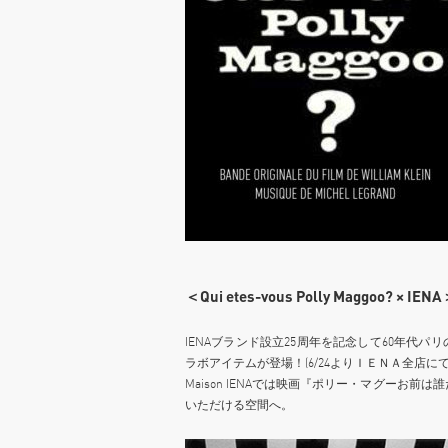
＜Qui etes-vous Polly Maggoo? × IEN
IENAブランド設立25周年を記念して60年代
ラボアイテムが登場！(6/24よりＩＥＮＡ全店にて
Maison IENAでは映画『ポリー・マグーお前
いただける空間へ。