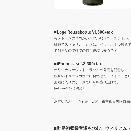
■Logo Reusebottle \1,500+tax
モノトーンのロゴがシンプルなリユースボトル
細身でスッキリとした形は、ペットボトル感覚
ド付きなので外での持ち運びも安心です。
■iPhone case \3,300+tax
オリジナルサウンドトラックの発売を記念して
映画のイメージカラーに合わせたモノトーンとレッ
お気に入りのケースでFeteを盛り上げて。
(iPhone6/6sに対応)
お問い合わせ：Maison IENA 東京都目黒区自由が丘2-9
■世界初収録音源も含む、ウィリアム