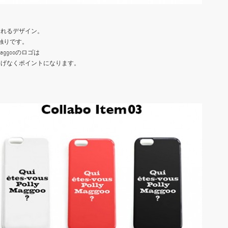
くれるデザイン。
触りです。
ggooのロゴは
りげなくポイントになります。