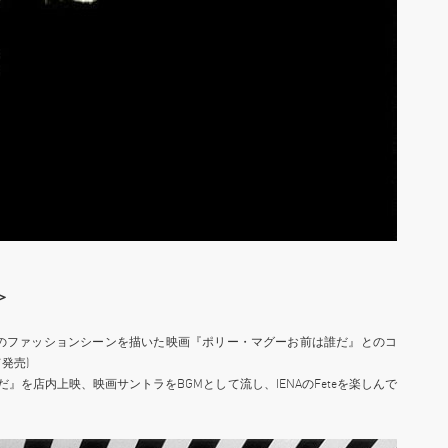
A＞
パリのファッションシーンを描いた映画『ポリー・マグーお前は誰だ』とのコ
発売)
は誰だ』を店内上映、映画サントラをBGMとして流し、IENAのFeteを楽しんで