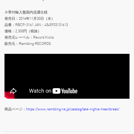
※帯付輸入盤国内流通仕様
発売日：2016年11月30日（水）
品番：RBCP-3161 JAN：4545933131613
価格：2,300円（税抜）
発売元レーベル：Record Kicks
販売元：Rambling RECORDS
商品ページ：
https://www.rambling.ne.jp/catalog/late-nights-heartbreak/