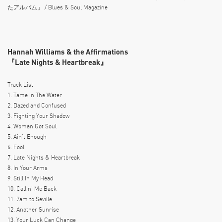
たアルバム」 / Blues & Soul Magazine
Hannah Williams & the Affirmations
『Late Nights & Heartbreak』
Track List
1. Tame In The Water
2. Dazed and Confused
3. Fighting Your Shadow
4. Woman Got Soul
5. Ain’t Enough
6. Fool
7. Late Nights & Heartbreak
8. In Your Arms
9. Still In My Head
10. Callin’ Me Back
11. 7am to Seville
12. Another Sunrise
13. Your Luck Can Change