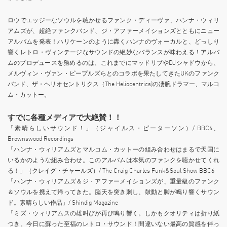
ロウでエッジーなソウルを聴かせるファンク・ディーヴァ、ハンナ・ウィリ
アムズが、超絶ファンクバンド、ジ・アファーメイションズとともにニュー
アルバムを発表！ハリケーンのように轟くハンナのヴォーカルと、どっしり
響くレトロ・ヴィンテージなサウンドの絶妙なバランスが味わえる！アルバ
ムのプロデュースを務めるのは、これまでにマッドリブやDJシャドウから、
メルヴィン・ヴァン・ピープルズらとのコラボを果たしてきたUKのファンク
バンド、ザ・ヘリオセントリクス（The Heliocentrics)の凄腕ドラマー、マルコ
ム・カットー。
すでに各種メディアで大絶賛！！
「素晴らしいサウンド！」（ジャイルス・ピーターソン）/ BBC6、
Brownswood Recordings
「ハンナ・ウィリアムズとマルコム・カットーの組み合わせはまるで天国に
いるかのような組み合わせ。このアルバムは本気のファンクを聴かせてくれ
る！」（クレイグ・チャールズ）/ The Craig Charles Funk&Soul Show BBC6
「ハンナ・ウィリアムズ＆ジ・アファーメイションズが、重量級のファンク
＆ソウルを携えて帰ってきた。脳天を突き刺し、鼓動と脚が鳴り響くサウン
ド。素晴らしい作品」/ Shindig Magazine
「ミズ・ウィリアムスの雄叫びが再び鳴り響く。しかもクオリティは折り紙
つき。今日に蘇った至福のレトロ・サウンド！間違いない最高の質感を伴っ