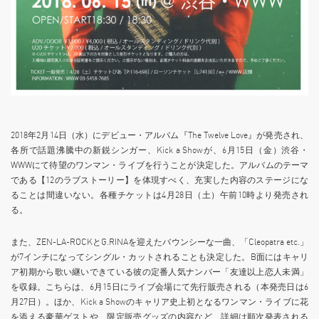
2018年2月14日（水）にデビュー・アルバム『The Twelve Love』が発売され、
各所で話題沸騰中の新鋭シンガー、Kick a Showが、6月15日（金）渋谷・
WWWにて待望のワンマン・ライブを行うことが決定した。アルバムのテーマ
である【12のラブストーリー】を体現すべく、充実した内容のステージにな
ることは間違いない。各種チケットは4月28日（土）午前10時より発売され
る。
また、ZEN-LA-ROCKとG.RINAを迎えたバウンシーな一曲、「Cleopatra etc.」
が7インチになってシングル・カットされることも決定した。B面にはキャリ
ア初期から歌い継いできている彼の定番人気ナンバー「友達以上恋人未満」
を収録。こちらは、6月15日にライブ会場にて先行販売される（本発売日は6
月27日）。ほか、Kick a Showのキャリア史上初となるワンマン・ライブに花
を添える豪華ゲストや、限定販売グッズの内容など、詳細は順次発表される