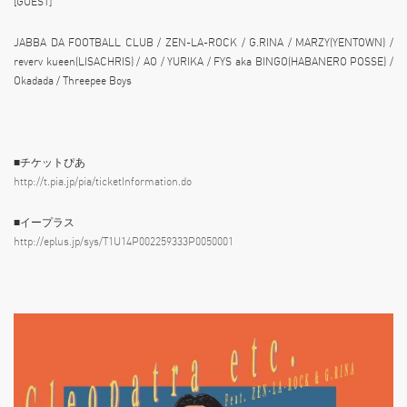
[GUEST]
JABBA DA FOOTBALL CLUB / ZEN-LA-ROCK / G.RINA / MARZY(YENTOWN) /
reverv kueen(LISACHRIS) / AO / YURIKA / FYS aka BINGO(HABANERO POSSE) /
Okadada / Threepee Boys
■チケットぴあ
http://t.pia.jp/pia/ticketInformation.do
■イープラス
http://eplus.jp/sys/T1U14P002259333P0050001