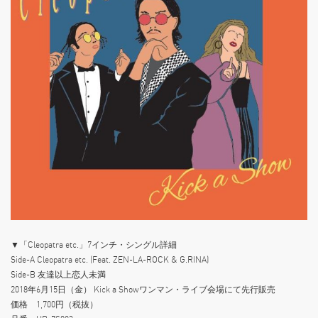
▼「Cleopatra etc.」7インチ・シングル詳細
Side-A Cleopatra etc. (Feat. ZEN-LA-ROCK & G.RINA)
Side-B 友達以上恋人未満
2018年6月15日（金） Kick a Showワンマン・ライブ会場にて先行販売
価格 1,700円（税抜）