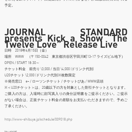
予定。
JOURNAL STANDARD
presents Kick a Show “The
Twelve Love” Release Live
日時 2018年6月15日（金）
場所 WWW （〒150-0042 東京都渋谷区宇田川町13-17 ライズビル地下）
OPEN / START 18:30～
チケット料金 前売り \3,000 / 当日 \4,000 (ドリンク代別)
U20チケット \2,000 (ドリンク代別)※枚数限定
※発売窓口 e+ / ローソンチケット / チケットぴあ / WWW店頭
※＜U20チケット＞は、20歳以下の方を対象とした割引チケットとなります。
ご購入の方は、入場時に顔写真入りの身分証明書をご提示ください。ご提示
がない場合は、正規チケット料金の差額をお支払いただきますので、予めご
了承ください。
http://www-shibuya.jp/schedule/009018.php