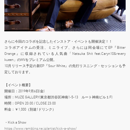
さらに今回のコラボを記念したインストア・イベントも開催決定！！
コラボアイテムの受注、ミニライブ、さらには同会場にてEP『Bitter
Orange』に収録されている人気曲「Natsuka Shit feat.Caryn10&revery
kueen」のMVをプレミアム公開。
10月リリース予定の新EP『Sour White』の先行リスニング・セッションも予
定しております。
【イベント概要】
開催日：2019年9月6日(金)
場所：MUZE GALLERY(東京都渋谷区神南1-5-13 ルート神南ビル１F)
時間：OPEN 20:00 / CLOSE 23:00
料金：￥1,000（別途1ドリンク）
・Kick a Show
https://www.rambling.ne.jp/artist/kick-a-show/