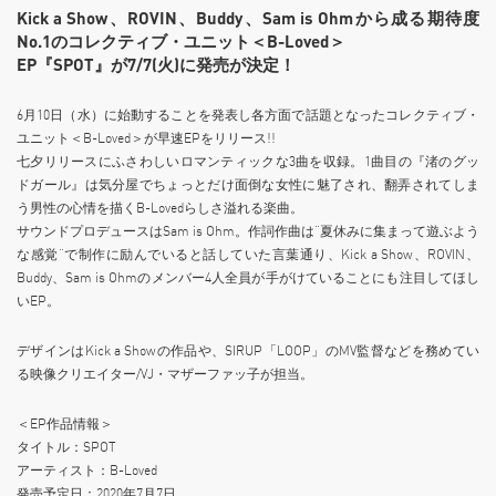
Kick a Show、ROVIN、Buddy、Sam is Ohmから成る期待度
No.1のコレクティブ・ユニット＜B-Loved＞
EP『SPOT』が7/7(火)に発売が決定！
6月10日（水）に始動することを発表し各方面で話題となったコレクティブ・
ユニット＜B-Loved＞が早速EPをリリース!!
七夕リリースにふさわしいロマンティックな3曲を収録。1曲目の『渚のグッ
ドガール』は気分屋でちょっとだけ面倒な女性に魅了され、翻弄されてしま
う男性の心情を描くB-Lovedらしさ溢れる楽曲。
サウンドプロデュースはSam is Ohm。作詞作曲は“夏休みに集まって遊ぶよう
な感覚”で制作に励んでいると話していた言葉通り、Kick a Show、ROVIN、
Buddy、Sam is Ohmのメンバー4人全員が手がけていることにも注目してほし
いEP。
デザインはKick a Showの作品や、SIRUP「LOOP」のMV監督などを務めてい
る映像クリエイター/VJ・マザーファッ子が担当。
＜EP作品情報＞
タイトル：SPOT
アーティスト：B-Loved
発売予定日：2020年7月7日