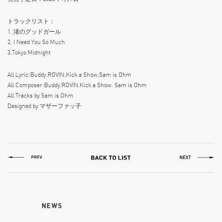
トラックリスト：
1. 渚のグッドガール
2. I Need You So Much
3.Tokyo Midnight
All Lyric:Buddy.ROVIN.Kick a Show.Sam is Ohm
All Composer:Buddy.ROVIN.Kick a Show. Sam is Ohm
All Tracks by Sam is Ohm
Designed by マザーファッ子
NEWS