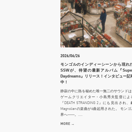
2026/06/26
モンゴルのインディーシーンから現れ
SSWが、待望の最新アルバム『Superm
Daydreams』リリース！インタビュー
中！
静寂の中に熱を秘めた唯一無二のサウンドは
ゲームクリエイター・小島秀夫監督によ
『DEATH STRANDING 2』にも見出され
Magnolianの楽曲が6曲起用された。 モン
界へ――。.....
MORE →