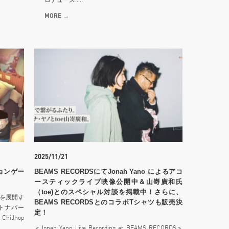
MORE →
2025/11/21
ーションゲー
BEAMS RECORDSにてJonah Yano によるアコ
ースティックライブ映像公開中＆山㟢廣和氏
（toe)とのスペシャル対談を掲載中！さらに、
ドを展開す
BEAMS RECORDSとのコラボTシャツも販売決
イトナパー
定！
llhop
＜Jonah Yano Live Recording at BEAMS RECORDS＞