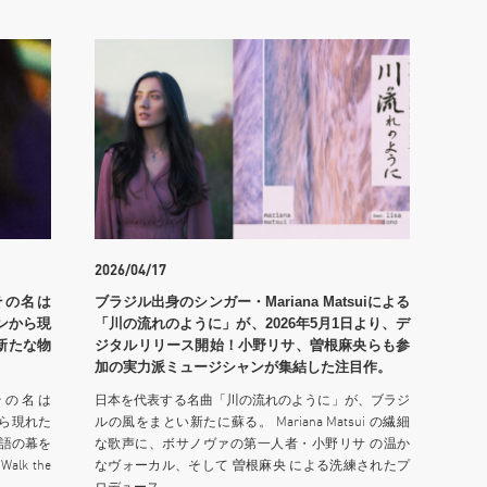
2026/04/17
その名は
ブラジル出身のシンガー・Mariana Matsuiによる
ーンから現
「川の流れのように」が、2026年5月1日より、デ
新たな物
ジタルリリース開始！小野リサ、曽根麻央らも参
加の実力派ミュージシャンが集結した注目作。
その名は
日本を代表する名曲「川の流れのように」が、ブラジ
から現れた
ルの風をまとい新たに蘇る。 Mariana Matsui の繊細
語の幕を
な歌声に、ボサノヴァの第一人者・小野リサ の温か
k the
なヴォーカル、そして 曽根麻央 による洗練されたプ
ロデュース.....