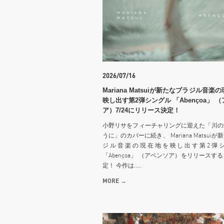
2026/07/16
Mariana Matsuiが新たなブラジル音楽
映し出す第2弾シングル 「Abençoa」 
ア）7/24にリリース決定！
小野リサをフィーチャリングに迎えた「川の
うに」のカバーに続き、 Mariana Matsui
ジル音楽の現在地を映し出す第2弾
「Abençoa」 （アベンソア）をリリースす
定！ 今作は.....
MORE →