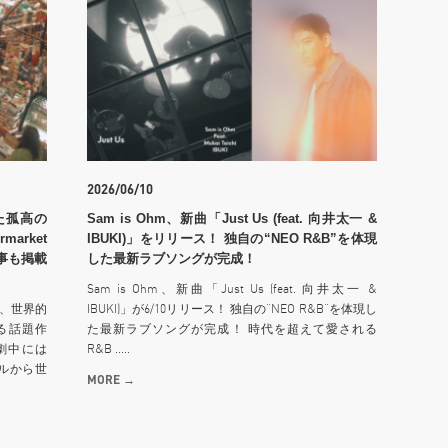
2026/06/10
た孤高の
Sam is Ohm、新曲「Just Us (feat. 向井太一 &
arket
IBUKI)」をリリース！ 独自の“NEO R&B”を体現
記事も掲載
した最新ラブソングが完成！
Sam is Ohm、新曲「Just Us (feat. 向井太一 &
、世界的
IBUKI)」が6/10リリース！ 独自の“NEO R&B”を体現し
る話題作
た最新ラブソングが完成！ 時代を超えて愛される
、劇中には
R&B .....
ゴルから世
MORE →