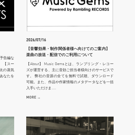
2026/07/16
【音響効果・制作関係者様へ向けてのご案内】
楽曲の放送・配信でのご利用について
予告編な
 【スー
【About】 Music Gemsとは、ランブリング・レコー
太の蒸気
ズが運営する、主に音効ご担当者様向けのサービスで
はあなたを
す。 弊社の音源の全てを無料で試聴、ダウンロード
可能。また、作品や作家情報のメタデータなどを一括
入手いただけま.....
MORE →