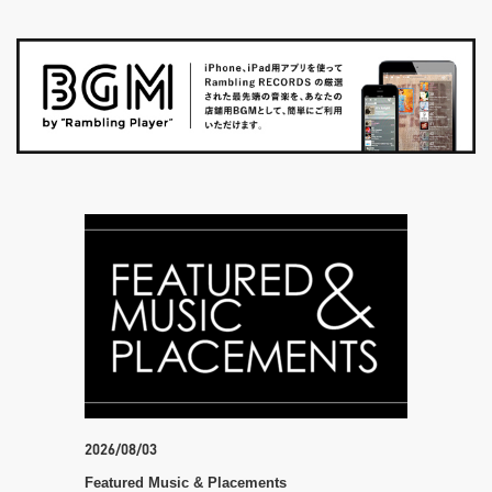
Mariana
olian。 モ
ンガーソング
日本を代表
最新アルバム
をまとって蘇る
が歌い上げ
その第一人者
2026/08/03
Featured Music & Placements