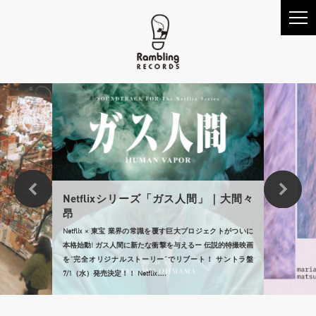
Netflixシリーズ「ガス人間」｜大間々
昂
Netflix × 東宝 業界の常識を覆す巨大プロジェクトがついに
本格始動! ガス人間に新たな衝撃を与えるー 伝説的特撮映画
を“完全オリジナルストーリー”でリブート！ サントラ盤
7/1（水）発売決定！！ Netflix…..
nolian
川の流れ