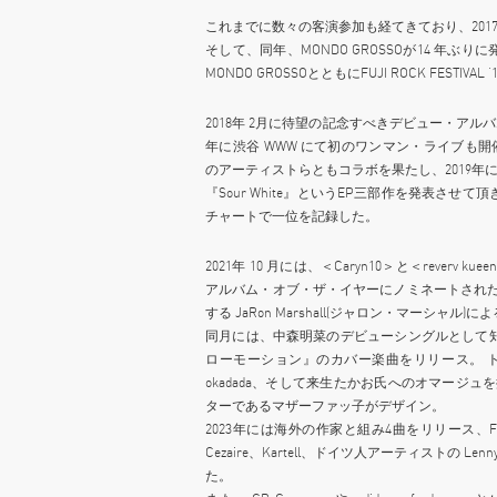
これまでに数々の客演参加も経てきており、2017年
そして、同年、MONDO GROSSOが14 
MONDO GROSSOとともにFUJI ROCK FESTI
2018年 2月に待望の記念すべきデビュー・アルバム
年に渋谷 WWW にて初のワンマン・ライブも開催、TOKY
のアーティストらともコラボを果たし、2019年には『Purp
『Sour White』というEP三部作を発表させて頂き、
チャートで一位を記録した。
2021年 10 月には、＜Caryn10＞と＜reverv ku
アルバム・オブ・ザ・イヤーにノミネートされた事で
する JaRon Marshall(ジャロン・マーシャル)によ
同月には、中森明菜のデビューシングルとして
ローモーション』のカバー楽曲をリリース。 
okadada、そして来生たかお氏へのオマージュを
ターであるマザーファッ子がデザイン。
2023年には海外の作家と組み4曲をリリース、FK
Cezaire、Kartell、ドイツ人アーティストの 
た。