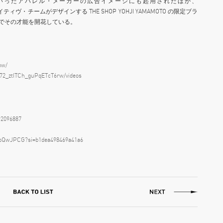
ed perry といったアパレル・メーカーの広告イメージにも起用されたほか、
ティヴ・チームがデザインする THE SHOP YOHJI YAMAMOTO の限定ブラ
面でその才能を開花している。
ow/
72_ztITCh_guPqETcT6rw/videos
92096887
9eoQwJPCG?si=b1dea498469a41a6