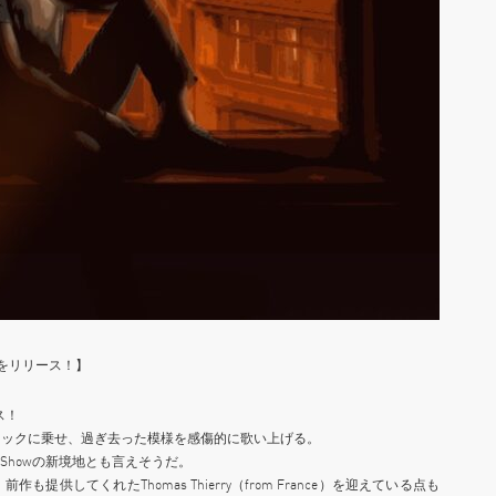
陽」をリリース！】
ス！
ラックに乗せ、過ぎ去った模様を感傷的に歌い上げる。
 Showの新境地とも言えそうだ。
供してくれたThomas Thierry（from France）を迎えている点も