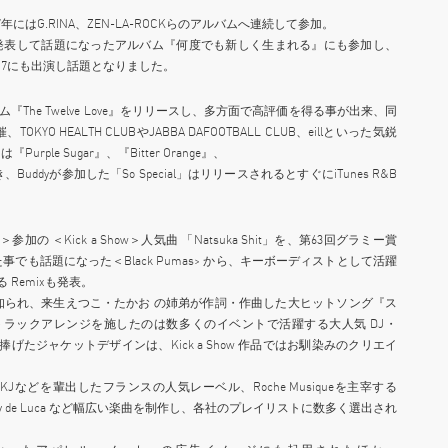
にはG.RINA、ZEN-LA-ROCKらのアルバムへ連続して参加。
年ぶりに発表して話題になったアルバム『何度でも新しく生まれる』にも参加し、
VAL ‘17にも出演し話題となりました。
『The Twelve Love』をリリースし、多方面で高評価を得る事が出来、同
O HEALTH CLUBやJABBA DAFOOTBALL CLUB、eillといった気鋭
le Sugar』、『Bitter Orange』、
Buddyが参加した「So Special」はリリースされるとすぐにiTunes R&B
een＞参加の ＜Kick a Show＞人気曲 「Natsuka Shit」を、第63回グラミー賞
も話題になった＜Black Pumas> から、キーボーディストとして活躍
る Remixも発表。
知られ、来生えつこ・たかお の姉弟が作詞・作曲した大ヒットソング『ス
トラックアレンジを施したのは数多くのイベントで活躍する大人気 DJ・
捧げたジャケットデザインは、Kick a Show 作品ではお馴染みのクリエイ
Jなどを輩出したフランスの人気レーベル、Roche Musiqueを主宰する
Lenny de Luca など幅広い楽曲を制作し、各社のプレイリストに数多く選出され