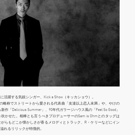
躍する気鋭シンガー、Kick a Show（キッカショウ）。
ミマ＞の略称でストリートから愛される代表曲「友達以上恋人未満」や、やけの
licious Summer」、90年代ガラージハウス風の「Feel So Good」
かせた。相棒とも言うべきプロデューサーのSam is Ohmとのタッグは
ながらもどこか懐かしさが香るメロディとトラック、R・ケリーなどにイン
ア溢れるリリックが特徴的。