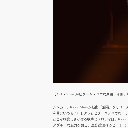
【Kick a Show がビター＆メロウな新曲「落
シンガー、Kick a Showが新曲「落陽」をリリー
今回はいつもよりもグッとビター＆メロウなト
どこか物悲しさが宿る歌声とメロディは、Kick a
アダルトな魅力を煽る、生音感溢れるビートは、前作も提