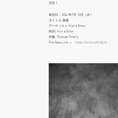
注目！
発売日：2024 年7月 10日（水）
タイトル:落陽
アーティスト:Kick a Show
作詞: Kick a Show
作曲: Thomas Thierry
Pre-Save Link →
https://orcd.co/b1z0j1p