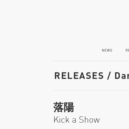
NEWS
R
RELEASES / Da
落陽
Kick a Show