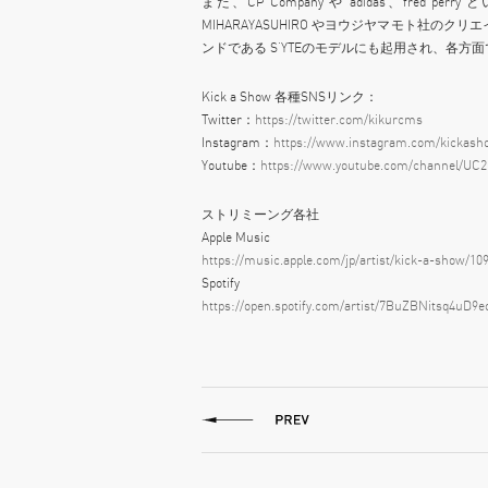
また、CP Company や adidas、fr
MIHARAYASUHIRO やヨウジヤマモト社のクリエイ
ンドである S’YTEのモデルにも起用され、各方
Kick a Show 各種SNSリンク：
Twitter：
https://twitter.com/kikurcms
Instagram：
https://www.instagram.com/kickash
Youtube：
https://www.youtube.com/channel/UC2
ストリミーング各社
Apple Music
https://music.apple.com/jp/artist/kick-a-show/10
Spotify
https://open.spotify.com/artist/7BuZBNitsq4uD