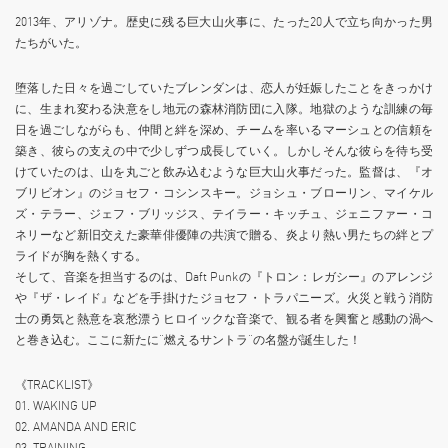
2013年、アリゾナ。歴史に残る巨大山火事に、たった20人で立ち向かった男
たちがいた。
堕落した日々を過ごしていたブレンダンは、恋人が妊娠したことをきっかけ
に、生まれ変わる決意をし地元の森林消防団に入隊。地獄のような訓練の毎
日を過ごしながらも、仲間と絆を深め、チームを率いるマーシュとの信頼を
築き、彼らの支えの中で少しずつ成長していく。しかしそんな彼らを待ち受
けていたのは、山を丸ごと飲み込むような巨大山火事だった。監督は、『オ
ブリビオン』のジョセフ・コシンスキー。ジョシュ・ブローリン、マイケル
ズ・テラー、ジェフ・ブリッジス、テイラー・キッチュ、ジェニファー・コ
ネリーなど新旧交えた豪華俳優陣の共演で贈る、炎より熱い男たちの絆とプ
ライドが胸を熱くする。
そして、音楽を担当するのは、Daft Punkの『トロン：レガシー』のアレンジ
や『ザ・レイド』などを手掛けたジョセフ・トラパニーズ。火災と戦う消防
士の勇気と熱意を哀愁漂うヒロイックな音楽で、観る者を興奮と感動の渦へ
と巻き込む。ここに新たに“燃えるサントラ”の名盤が誕生した！
《TRACKLIST》
01. WAKING UP
02. AMANDA AND ERIC
03. TRAINING