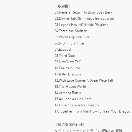
〈収録曲〉
01.Raiders Return To Busy,Busy Berk
02.Dinner Talk/Grimmel’s Introduction
03.Legend Has It/Cliffside Playtime
04.Toothless:Smitten.
05.Worst Pep Talk Ever
06.Night Fury Killer
07.Exodus!
08.Third Date
09.New’New Tail’
10.Furies In Love
11.Killer Dragons
12.With Love Comes A Great Waterfall
13.The Hidden World
14.Armada Battle
15.As Long As He’s Safe
16.Once There Were Dragons
17.Together From Afar(How To Train Your Dragon:
【輸入盤国内仕様】
タイトル：ヒックとドラゴン 聖地への冒険