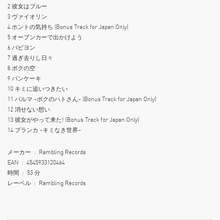
2 彼女はブルー
3 ヴァイオリン
4 ホントの気持ち (Bonus Track for Japan Only)
5 オープンカーで出かけよう
6 パピヨン
7 過ぎ去りし日々
8 ボクの空
9 パンケーキ
10 キミに追いつきたい
11 パルマ ~ボクのハトさん~ (Bonus Track for Japan Only)
12 消せない想い
13 彼女がやって来た! (Bonus Track for Japan Only)
14 ブランカ ~キミなき世界~
メーカー ‏ : ‎ Rambling Records
EAN ‏ : ‎ 4545933120464
時間 ‏ : ‎ 53 分
レーベル ‏ : ‎ Rambling Records