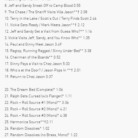
8. Jeff and Sandy Sneak Off to Camp Blood 0:55
9. The Chase / The Sheriff Visits Villa Jason**† 2:08
10. Terry in the Lake / Scott’s Out / Terry Finds Scott 2:46
11. Vickie Gets Ready / Mark Meets Jason**† 2:12
12. Jeff and Sandy Get a Visit from Guess Who?** 1:16
3. Vickie Visits Jeff, Sandy, and You Know Who** 1:35
14. Paul and Ginny Meet Jason 3:49
15. Ragtop, Running Ragged / Ginny Under Bed** 3:38
16. Chairman of the Boards** 0:52
17. Ginny Pays a Visit to Chez Jason 5:33
18. Who’s at the Door? / Jason Pops In **† 2:01
19. Return to Chez Jason 0:37
20. The Dream Bed (Complete)* 1:06
21. Ralph Gets Cursed (w/o Flanger)* 1:11
22. Rock + Roll Source #1 (Mono)** 3:36
23. Rock + Roll Source #2 (Mono)* 4:21
24. Rock + Roll Source #3 (Mono)* 4:38
25. Harmonica Source**†2:11
26. Random Dissolves* 1:02
27. Random Dissolves (no Brass, Mono)* 1:22