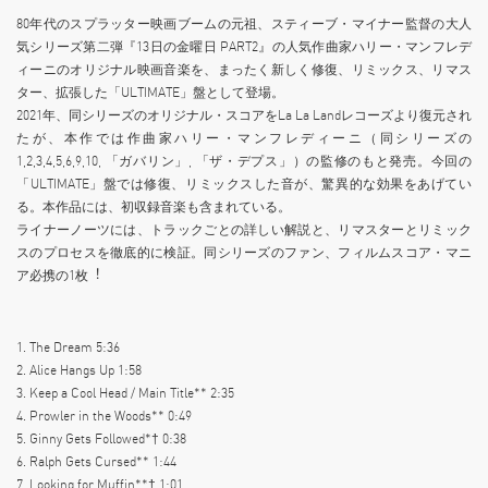
80年代のスプラッター映画ブームの元祖、スティーブ・マイナー監督の大人
気シリーズ第二弾『13⽇の⾦曜⽇ PART2』の人気作曲家ハリー・マンフレデ
ィーニのオリジナル映画⾳楽を、まったく新しく修復、リミックス、リマス
ター、拡張した「ULTIMATE」盤として登場。
2021年、同シリーズのオリジナル・スコアをLa La Landレコーズより復元され
たが、本作では作曲家ハリー・マンフレディーニ（同シリーズの
1,2,3,4,5,6,9,10, 「ガバリン」, 「ザ・デプス」）の監修のもと発売。今回の
「ULTIMATE」盤では修復、リミックスした⾳が、驚異的な効果をあげてい
る。本作品には、初収録音楽も含まれている。
ライナーノーツには、トラックごとの詳しい解説と、リマスターとリミック
スのプロセスを徹底的に検証。同シリーズのファン、フィルムスコア・マニ
ア必携の1枚︕
1. The Dream 5:36
2. Alice Hangs Up 1:58
3. Keep a Cool Head / Main Title** 2:35
4. Prowler in the Woods** 0:49
5. Ginny Gets Followed*† 0:38
6. Ralph Gets Cursed** 1:44
7. Looking for Muffin**† 1:01