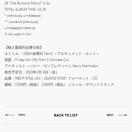
28. Title Buttons (Mono)* 0:24
TOTAL ALBUM TIME: 62:30
* previously unreleased
** contains previously
unreleased material
† not used in film
【輸入盤国内品番仕様】
タイトル：13日の金曜日 Part2 ＜アルティメット・カット＞
原題：Friday the 13th Part 2 Ultimate Cut
アーティスト：ハリー・マンフレディーニ Harry Manfredini
発売予定日：2023年2月10日（金）
品番：RBCP-5765 JAN：4545933157651 フォーマット：CD
価格：3,500円（税抜） 3,850円（税込） ジャンル：サウンドトラック