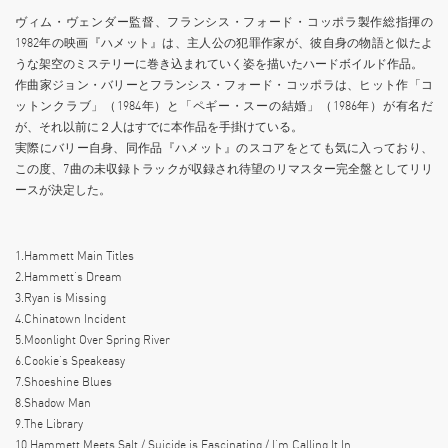
ヴィム・ヴェンダー監督、フランシス・フォード・コッポラ製作総指揮の
1982年の映画『ハメット』は、主人公の犯罪作家が、彼自身の物語と似たよ
うな架空のミステリーに巻き込まれていく姿を描いたハードボイルド作品。
作曲家ジョン・バリーとフランシス・フォード・コッポラは、ヒット作「コ
ットンクラブ」（1984年）と「ペギー・スーの結婚」（1986年）が有名だ
が、それ以前に２人はすでに本作品を手掛けている。
実際にバリー自身、同作品『ハメット』のスコアをとても気に入っており、
この度、7曲の未収録トラックが収録され待望のリマスター完全盤としてリリ
ースが決定した。
1.Hammett Main Titles
2.Hammett’s Dream
3.Ryan is Missing
4.Chinatown Incident
5.Moonlight Over Spring River
6.Cookie’s Speakeasy
7.Shoeshine Blues
8.Shadow Man
9.The Library
10.Hammett Meets Salt / Suicide is Fascinating / I’m Calling It In