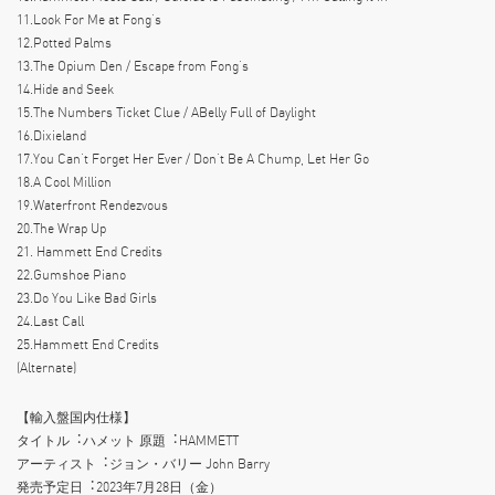
11.Look For Me at Fong’s
12.Potted Palms
13.The Opium Den / Escape from Fong’s
14.Hide and Seek
15.The Numbers Ticket Clue / ABelly Full of Daylight
16.Dixieland
17.You Can’t Forget Her Ever / Don’t Be A Chump, Let Her Go
18.A Cool Million
19.Waterfront Rendezvous
20.The Wrap Up
21. Hammett End Credits
22.Gumshoe Piano
23.Do You Like Bad Girls
24.Last Call
25.Hammett End Credits
(Alternate)
【輸入盤国内仕様】
タイトル︓ハメット 原題︓HAMMETT
アーティスト︓ジョン・バリー John Barry
発売予定⽇︓2023年7月28⽇（⾦）