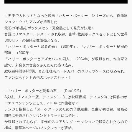
世界中で大ヒットとなった映画「ハリー・ポッター」シリーズから、作曲家
ジョン・ウィリアムズが担当した
最初の3作品をボックスセット完全盤として発売が決定！
音源はリマスター、レストアされ収録。豪華7枚組ボックスセットとして世界
5000セットの超限定数販売となる。
「ハリー・ポッターと賢者の石」（2001年）、「ハリー・ポッターと秘密の
部屋」（2002年）、
「ハリー・ポッターとアズカバンの囚人」（2004年）が収録され、作曲家公
認で、未発表の音楽をふんだんに盛り込み、
総収録時間8時間弱、また仕様もハードカバーのスリップケースに収められ、
ファンならずとも必携のボックスセット！
– 「ハリー・ポッターと賢者の石」-（Disc1/2/3）
3枚組、リマスター版、ディスク1、2には映画音楽、ディスク3には同作のボ
ーナスコンテンツとして、2001年に作曲者がア
レンジし指揮した「オーケストラのための子供組曲」全曲が初収録。映画公
開時に発売されたサウンドトラックには半分し
か収録されておらず、本作のスコアリング・セッションで録音されたもので
構成。豪華36ページのブックレットが収納。