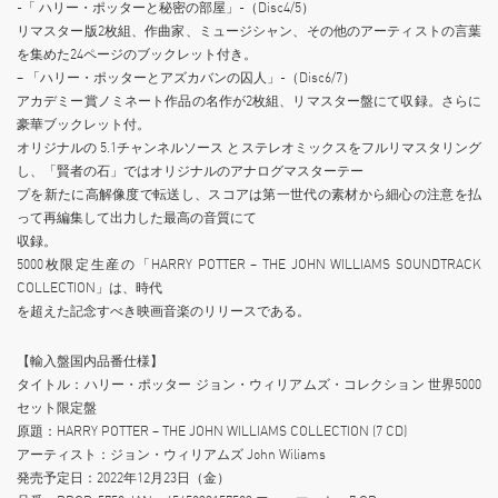
-「 ハリー・ポッターと秘密の部屋」-（Disc4/5）
リマスター版2枚組、作曲家、ミュージシャン、その他のアーティストの言葉
を集めた24ページのブックレット付き。
– 「ハリー・ポッターとアズカバンの囚人」-（Disc6/7）
アカデミー賞ノミネート作品の名作が2枚組、リマスター盤にて収録。さらに
豪華ブックレット付。
オリジナルの 5.1チャンネルソース とステレオミックスをフルリマスタリング
し、「賢者の石」ではオリジナルのアナログマスターテー
プを新たに高解像度で転送し、スコアは第一世代の素材から細心の注意を払
って再編集して出力した最高の音質にて
収録。
5000枚限定生産の「HARRY POTTER – THE JOHN WILLIAMS SOUNDTRACK
COLLECTION」は、時代
を超えた記念すべき映画音楽のリリースである。
【輸入盤国内品番仕様】
タイトル：ハリー・ポッター ジョン・ウィリアムズ・コレクション 世界5000
セット限定盤
原題：HARRY POTTER – THE JOHN WILLIAMS COLLECTION (7 CD)
アーティスト：ジョン・ウィリアムズ John Wiliams
発売予定日：2022年12月23日（金）