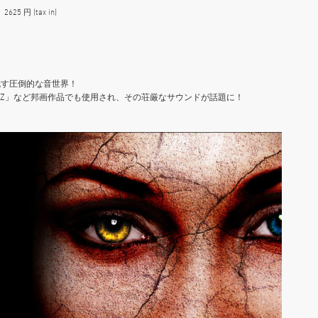
25 円 (tax in)
成す圧倒的な音世界！
TZ」など邦画作品でも使用され、その荘厳なサウンドが話題に！