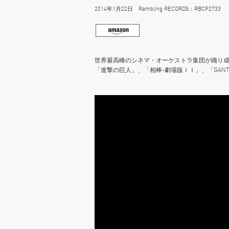
2014年1月22日 Rambling RECORDS：RBCP2733 26
世界最高峰のシネマ・オーケストラ集団が織り
「進撃の巨人」、「相棒-劇場版ＩＩ」、「GAN