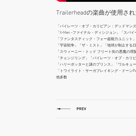
Trailerheadの楽曲が使
「パイレーツ・オブ・カリビアン：デッドマン
「X-Men -ファイナル・ディシジョン」「スパ
「ファンタスティック・フォー超能力ユニット」
「宇宙戦争」「ザ・ミスト」「地球が制止する日
「スウィーニー・トッド フリート街の悪魔の理
「チェンジリング」「パイレーツ・オブ・カリ
「ハリーポッターと謎のプリンス」「ワルキュール
「トワイライト・サーガブレイキング・ドーンPa
他多数