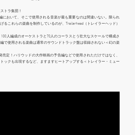
ケストラ集団！
告編において、そこで使用される音楽が最も重要なのは間違いない。限られ
これらの楽曲を制作しているのが、Trailerhead（トレイラーヘッド）
100人編成のオーケストラと70人のコーラスとう壮大なスケールで構成さ
予告編で使用される楽曲は通常のサウンドトラック盤は収録されない＜幻の楽
て発売定！ハリウッドの大作映画の予告編などで使用されただけではなく、
数を誇るトックも出現するなど、ますますヒートアップする＜トレイラー・ミュー