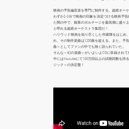
映画の予告編音楽を専門に制作する、超絶オー
わずか2-3分で映画の印象を決定づける映画予
た間の中で、観客のボルテージを最高潮に盛り上げる
と呼れる超絶オーケストラ集団だ！
ハリウッド映画を知り尽くした作家陣をはじめ、
れ、その制作楽曲は1200曲を超える。また、
曲＞としてファンの中でも熱く語られていた。
そんな＜幻の楽曲＞がいよいよCDに収録され
中にはYoutubeにて100万回以上の試聴回
ジック＞の決定盤！