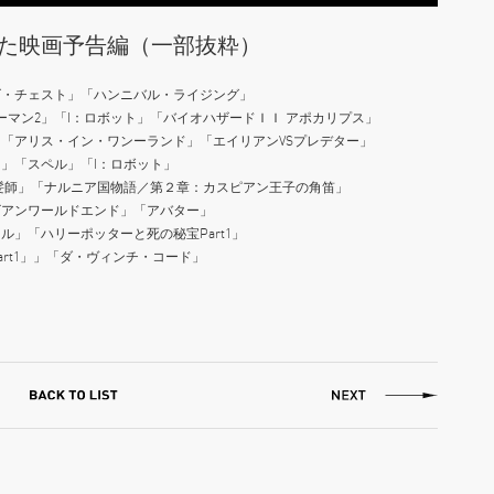
用された映画予告編（一部抜粋）
ズ・チェスト」「ハンニバル・ライジング」
イーマン2」「I：ロボット」「バイオハザードＩＩ アポカリプス」
「アリス・イン・ワンーランド」「エイリアンVSプレデター」
」「スペル」「I：ロボット」
髪師」「ナルニア国物語／第２章：カスピアン王子の角笛」
ビアンワールドエンド」「アバター」
」「ハリーポッターと死の秘宝Part1」
rt1」」「ダ・ヴィンチ・コード」