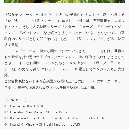
1934年デンマークで生まれた、世界中の子供から大人までに愛され続ける
「レゴ® 」。「レゴ® ・シティ」に始まり、中世の城、西部開拓史、ロボッ
ト・・・、そして人気映画シリーズ『スター・ウォーズ』『インディ・ジョ
ーンズ』『バットマン』など続々とリリースされている。そんな中でレゴ®
独自のシリーズとして2011年に誕生した「レゴ® ニンジャゴー」が遂に映画
版で登場。
ニンジャゴーシティに巨大な闇の力が近づいてきた・・・。それは、世界征
服の野望を持つ悪の帝王ブラックガーマドン。街の平和が失われようとした
とき、ロイドと仲間のニンジャたちが、立ち上がる。 《緑・火・雷・水・
氷・地》の力から得た“エレメント・パワー”を駆使してニンジャたちが大活
躍。
この痛快爽快なバトルを音楽面から盛り上げるのは、DEVOのマーク・マザー
ズボー。劇中で使用されるヴォーカル曲も収録した全23曲。
《TRACKLIST》
01.“Heroes” – BLAZE N VILL
02.“Operation New Me” – JINGLE PUNKS
03.“It’s Garmadon” – THE DE LUCA BROTHERS and ALEX BRITTEN
04.“Found My Place” – Oh Hush! feat. JEFF LEWIS