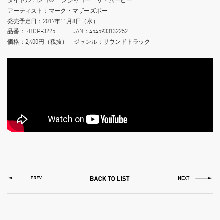
タイトル：レゴ® ニンジャゴー ザ・ムービー
アーティスト：マーク・マザーズボー
発売予定日：2017年11月8日（水）
品番：RBCP-3225 JAN：4545933132252
価格：2,400円（税抜） ジャンル：サウンドトラック