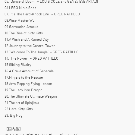
05.“Dance of Doom” – LOUIS COLE and GENEVIEVE ARTADI
06.LEGO Ninja Shop
07.“It’s The Hard-Knock Life” – GREG PATTILLO
08.Wise Master Wu
09.Garmadon Attacks
10.The Rise of Kitty Kitty
11.A Wish and A Ruined City
12.Journey to the Control Tower
13.“Welcome To The Jungle” – GREG PATTILLO
14.“The Power” – GREG PATTILLO
15.Sibling Rivalry
16.A Grave Amount of Generals
17.Ninja’s to the Rescue
18.Arm Popping Flying Lesson
19.The Lady Iron Dragon
20.The Ultimate Ultimate Weapon
21.The art of Spinjitsu
22.Here Kitty Kitty
23. Big Hug
【国内盤】