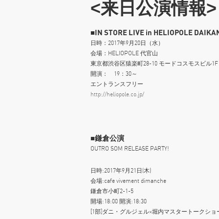
<来日公演情報>
■IN STORE LIVE in HELIOPOLE DAIK
日時：2017年9月20日（水）
会場：HELIOPOLE 代官山
東京都渋谷区猿楽町28-10 モードコスモスビル1F
開演： 19：30～
エントランスフリー
http://heliopole.co.jp/
■鎌倉公演
OUTRO SOM RELEASE PARTY!
日時:2017年9月21日(木)
会場:cafe vivement dimanche
鎌倉市小町2-1-5
開場:18:00 開演:18:30
[1部]ダニ・グルジェル×堀内マスタートークショ