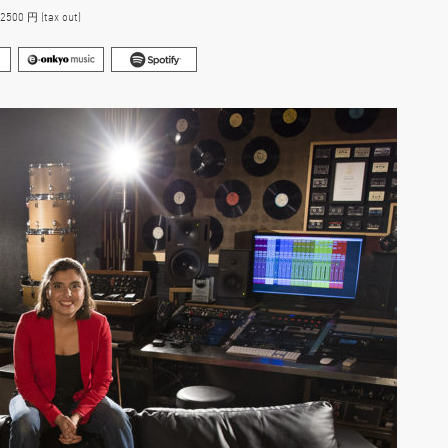
0 円 (tax out)