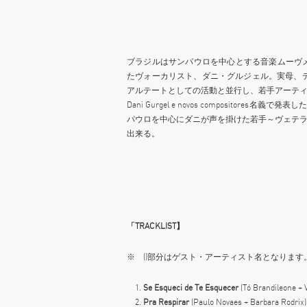
ブラジルはサンパウロを中心とする音楽ムーヴメント、
たヴォーカリスト、ダニ・グルジェル。実母、デ
アルテートとしての活動と並行し、若手アーティ
Dani Gurgel e novos compositor
パウロを中心にダニが声を掛けた若手～ヴェテ
出来る。
「TRACKLIST】
※ ()部分はゲスト・アーティスト名となります
Se
Esqueci
de
Te
Esquecer
(Tó Brandileone + 
Pra
Respirar
(Paulo Novaes + Barbara Rodrix)