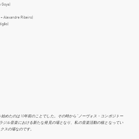
o Goys)
 + Alexandre Ribeiro)
igão)
を始めたのは
10
年前のことでした。その時から“ノーヴォス・コンポジトー
ブラジル音楽における新たな発見の場となり、私の音楽活動の核となってい
ックスの場なのです。