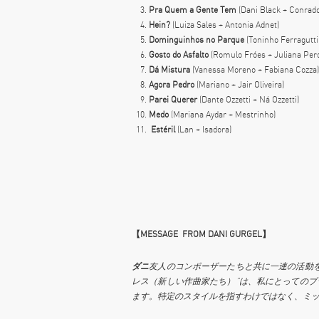
Pra
Quem
a
Gente
Tem
(Dani Black + Conrad
Hein?
(Luiza Sales + Antonia Adnet)
Dominguinhos
no
Parque
(Toninho Ferragutti
Gosto
do
Asfalto
(Romulo Fróes + Juliana Perd
Dá
Mistura
(Vanessa Moreno + Fabiana Cozza)
Agora Pedro
(Mariano + Jair Oliveira)
Parei
Querer
(Dante Ozzetti + Ná Ozzetti)
Medo
(Mariana Aydar + Mestrinho)
Estéril
(Lan + Isadora)
【MESSAGE FROM DANI GURGEL】
ダニ
友人のコンポーザーたちと共に一連の活動
レス（新しい作曲家たち）”は、私にとっての
ます。特定のスタイルを指すわけではなく、ミ