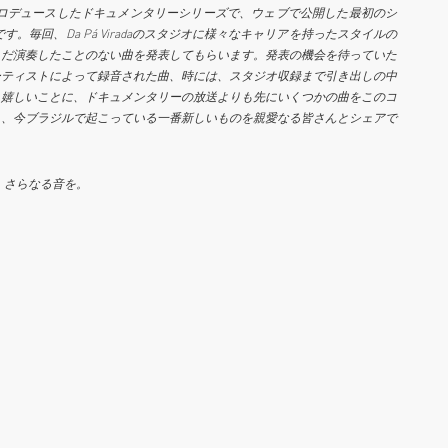
ロデュースしたドキュメンタリーシリーズで、ウェブで公開した最初のシ
です。毎回、
Da
Pá
Virada
のスタジオに様々なキャリアを持ったスタイルの
まだ演奏したことのない曲を発表してもらいます。発表の機会を待っていた
ーティストによって録音された曲、時には、スタジオ収録まで引き出しの中
も
嬉しいことに、ドキュメンタリーの放送よりも先にいくつかの曲をこのコ
し、今ブラジルで起こっている一番新しいものを親愛なる皆さんとシェアで
、さらなる音を。