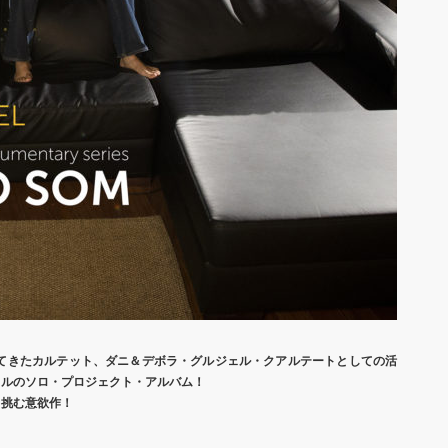
てきたカルテット、
ダニ＆デボラ・グルジェル
・クアルテート
として
の活
ェルのソロ・プロジェクト
・
アルバム！
と挑む意欲作！