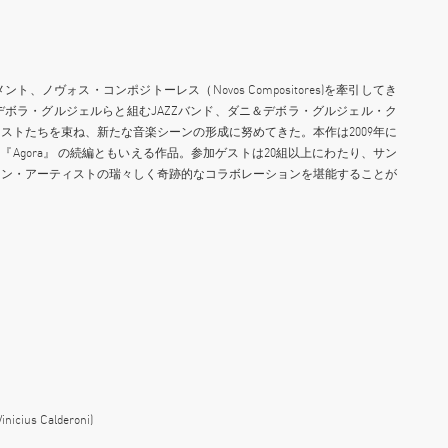
ノヴォス・コンポジトーレス（Novos Compositores)を牽引してき
ボラ・グルジェルらと組むJAZZバンド、ダニ＆デボラ・グルジェル・ク
ストたちを束ね、新たな音楽シーンの形成に努めてきた。本作は2009年に
es名義で発表した『Agora』 の続編ともいえる作品。参加ゲストは20組以上にわたり、サン
ラン・アーティストの瑞々しく奇跡的なコラボレーションを堪能することが
。
Vinicius Calderoni)