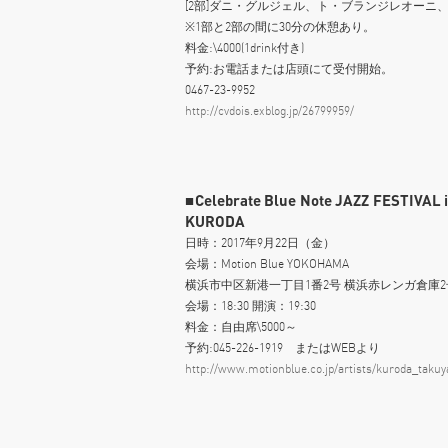
[2部]ダニ・グルジェル、ト・ブランジレオーニ
※1部と2部の間に30分の休憩あり。
料金:\4000(1drink付き)
予約:お電話または店頭にて受付開始。
0467-23-9952
http://cvdois.exblog.jp/26799959/
■Celebrate Blue Note JAZZ FESTIVAL
KURODA
日時：2017年9月22日（金）
会場：Motion Blue YOKOHAMA
横浜市中区新港一丁目1番2号 横浜赤レンガ倉庫2
会場：18:30 開演：19:30
料金：自由席\5000～
予約:045-226-1919 またはWEBより
http://www.motionblue.co.jp/artists/kuroda_takuy