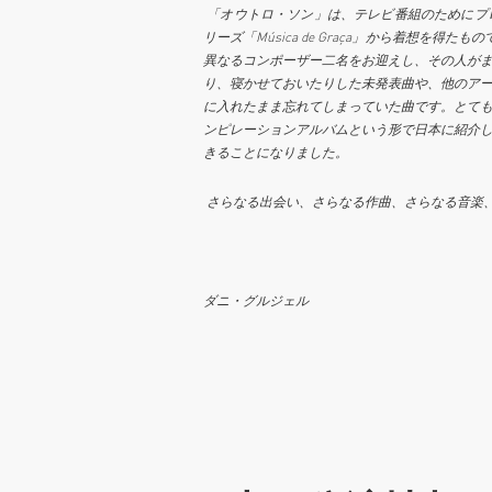
「オウトロ・ソン」は、テレビ番組のためにプ
リーズ「
Música
de
Graça
」から着想を得たもの
異なるコンポーザー二名をお迎えし、その人が
り、寝かせておいたりした未発表曲や、他のア
に入れたまま忘れてしまっていた曲です
。とて
ンピレーションアルバムという形で日本に紹介
きることになりました。
さらなる出会い、さらなる作曲、さらなる音楽
ダニ・
グルジェル