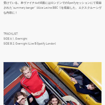
受けている。本ヴァイナルのB面にはロンドンでのSpotifyセッションにて収録
された“summery banger” (Alice Levine BBC 1)を収録した、エクスクルーシヴ
な内容に！
TRACKLIST
SIDE A 1. Overnight
SIDE B 2. Overnight (Live @ Spotify London)