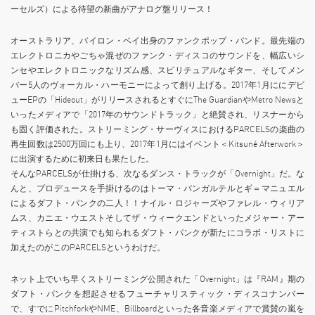
ーセルズ）による待望の新曲がアナログ盤リリース！
オーストラリア、バイロン・ベイ出身のファンクポップ・バンド。最先端の
エレクトロニカやごちゃ混ぜのファンク・ディスコのサウンドを、幅広いシ
ンセやエレクトロニックなリズム感、スピリチュアルなギター、そしてメン
バー5人のヴォーカル・ハーモニーによって創り上げる。2017年1月ににデビ
ューEPの「Hideout」がリリースされるとすぐにThe GuardianやMetro Newsと
いったメディアで「2017年のサウンドトラック」と絶賛され、リスナーから
も固く評価された。ストリーミング・サーヴィスにおけるPARCELSの楽曲の
再生回数は2500万回にも上り、2017年1月にはイベント＜Kitsuné Afterwork＞
に出演するために初来日も果たした。
そんなPARCELSが仕掛ける、次なるダンス・トラックが「Overnight」だ。な
んと、プロデュースを手掛けるのはトーマ・バンガルテルとギ＝マニュエル
によるダフト・パンクの二人！！ナイル・ロジャーズやファレル・ウィリア
ムス、カニエ・ウエストそしてザ・ウィークエンドといったメジャー・アー
ティストらとの共演でも知られるダフト・パンクが新たにコラボ・リストに
加えたのがこのPARCELSというわけだ。
ネット上でいち早くストリーミング公開された「Overnight」は『RAM』期の
ダフト・パンクを想起させるフューチャリスティック・ディスコナンバー
で、すでにPitchforkやNME、Billboardといった各音楽メディアで賞賛の嵐を