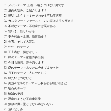
01. メインテーマ“正義“〜嘘がつけない男です
02. 最高の物件、ご紹介します！
03. 説明しよう！～１分でわかる不動産講座
04. カスタマー・ファースト～いい家は人生を変える
05. 不穏なテーマ～不動産には罠がある
06. 雲行き、怪しいかも
07. 事件発生～永瀬、絶体絶命！
08. 失言、そして大混乱
09. たたりのテーマ
10. 正直者は、損ばかり？
11. 絆のテーマ～家族の再出発
12. 今日も快調、夢を売ります
13. 愛のテーマ～あなたに会えてよかった
14. 月下のテーマ～人にやさしく
15. 絆たいせつなひと
16. 美波&花澤のテーマ～仕事も恋も駆け引きだ
17. 宿命のテーマ
18. 破滅の予感
19. 悪魔のような不動産営業
20. 無敵の男～墜とせない客はいない
21. 遠い悲しみ