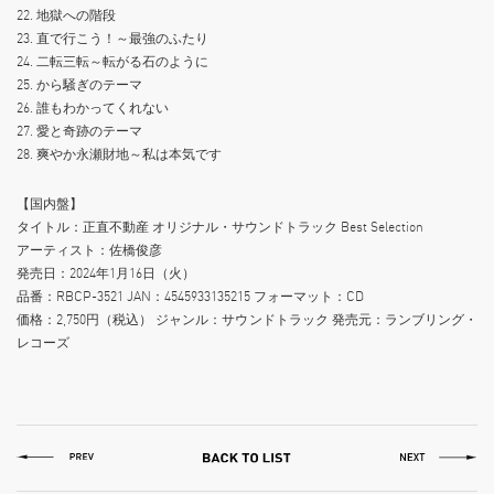
22. 地獄への階段
23. 直で行こう！～最強のふたり
24. 二転三転～転がる石のように
25. から騒ぎのテーマ
26. 誰もわかってくれない
27. 愛と奇跡のテーマ
28. 爽やか永瀬財地～私は本気です
【国内盤】
タイトル：正直不動産 オリジナル・サウンドトラック Best Selection
アーティスト：佐橋俊彦
発売日：2024年1月16日（火）
品番：RBCP-3521 JAN：4545933135215 フォーマット：CD
価格：2,750円（税込） ジャンル：サウンドトラック 発売元：ランブリング・
レコーズ