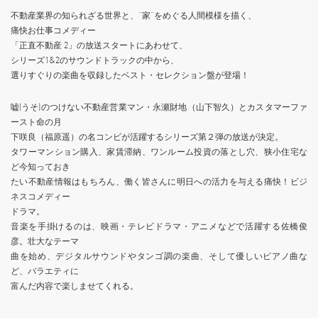
不動産業界の知られざる世界と、”家”をめぐる人間模様を描く、
痛快お仕事コメディー
「正直不動産 2」の放送スタートにあわせて、
シリーズ1&2のサウンドトラックの中から、
選りすぐりの楽曲を収録したベスト・セレクション盤が登場！
嘘(うそ)のつけない不動産営業マン・永瀬財地（山下智久）とカスタマーファ
ースト命の月
下咲良（福原遥）の名コンビが活躍するシリーズ第２弾の放送が決定。
タワーマンション購入、家賃滞納、ワンルーム投資の落とし穴、狭小住宅な
ど今知っておき
たい不動産情報はもちろん、働く皆さんに明日への活力を与える痛快！ビジ
ネスコメディー
ドラマ。
音楽を手掛けるのは、映画・テレビドラマ・アニメなどで活躍する佐橋俊
彦。壮大なテーマ
曲を始め、デジタルサウンドやタンゴ調の楽曲、そして優しいピアノ曲な
ど、バラエティに
富んだ内容で楽しませてくれる。