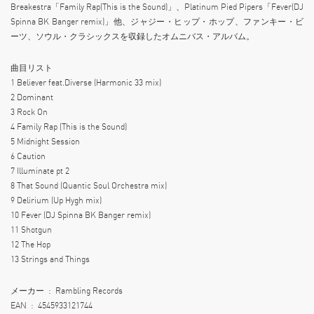
Breakestra「Family Rap(This is the Sound)」、Platinum Pied Pipers「Fever(DJ
Spinna BK Banger remix)」他、ジャジー・ヒップ・ホップ、ファンキー・ビ
ーツ、ソウル・クラシックスを収録したオムニバス・アルバム。
曲目リスト
1 Believer feat.Diverse (Harmonic 33 mix)
2 Dominant
3 Rock On
4 Family Rap (This is the Sound)
5 Midnight Session
6 Caution
7 Illuminate pt 2
8 That Sound (Quantic Soul Orchestra mix)
9 Delirium (Up Hygh mix)
10 Fever (DJ Spinna BK Banger remix)
11 Shotgun
12 The Hop
13 Strings and Things
メーカー ‏ : ‎ Rambling Records
EAN ‏ : ‎ 4545933121744