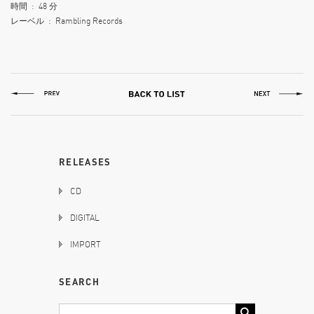
時間 ‏ : ‎ 48 分
レーベル ‏ : ‎ Rambling Records
RELEASES
CD
DIGITAL
IMPORT
SEARCH