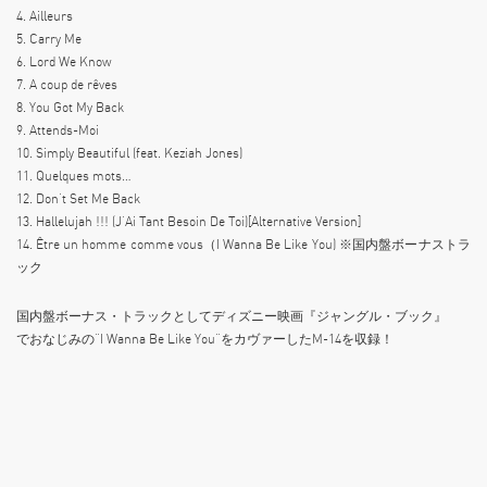
4. Ailleurs
5. Carry Me
6. Lord We Know
7. A coup de rêves
8. You Got My Back
9. Attends-Moi
10. Simply Beautiful (feat. Keziah Jones)
11. Quelques mots…
12. Don‘t Set Me Back
13. Hallelujah !!! (J’Ai Tant Besoin De Toi)[Alternative Version]
14. Être un homme comme vous（I Wanna Be Like You) ※国内盤ボーナストラ
ック
国内盤ボーナス・トラックとしてディズニー映画『ジャングル・ブック』
でおなじみの“I Wanna Be Like You”をカヴァーしたM-14を収録！