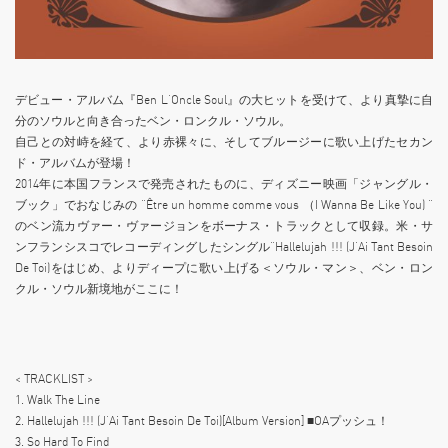
デビュー・アルバム『Ben L‘Oncle Soul』の大ヒットを受けて、より真摯に自
分のソウルと向き合ったベン・ロンクル・ソウル。
自己との対峙を経て、より赤裸々に、そしてブルージーに歌い上げたセカン
ド・アルバムが登場！
2014年に本国フランスで発売されたものに、ディズニー映画「ジャングル・
ブック」でおなじみの “Être un homme comme vous （I Wanna Be Like You) ”
のベン流カヴァー・ヴァージョンをボーナス・トラックとして収録。米・サ
ンフランシスコでレコーディングしたシングル“Hallelujah !!! (J’Ai Tant Besoin
De Toi)をはじめ、よりディープに歌い上げる＜ソウル・マン＞、ベン・ロン
クル・ソウル新境地がここに！
< TRACKLIST >
1. Walk The Line
2. Hallelujah !!! (J’Ai Tant Besoin De Toi)[Album Version] ■OAプッシュ！
3. So Hard To Find