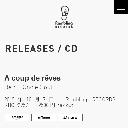
RELEASES / CD
A coup de rêves
Ben L’Oncle Soul
2015年10月7日 Rambling RECORDS：
RBCP2957 2500 円 (tax out)