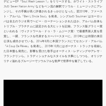
デビューEP『Soul Wash Lesson 1』をリリースする。ホワイト・ストライプ
スの”Seven Nation Army”などをベン流の解釈でソウル・ミュージックにアレ
ンジし、その手腕が高く評価されるきっかけとなった。翌2010年、ファース
ト・アルバム『Ben L‘Oncle Soul』を発表。シングルの“Soulman”はヨーロッ
パは全土のラジオ局でヘビー・ローテーションされたほか、アルバム自体も
トリプル・プラチナムに認定される大ヒットを記録。フランス版グラミー賞
といわれる〈ヴィクトワール・ドゥ・ラ・ムジーク賞〉で最優秀新人賞を受
賞し、一躍、フランスを代表するスーパースターに。2013年には待望の来日
公演も成功させている。2014年8月に本国フランスにてセカンド・アルバム
『A Coup De Rêves』を発表し、2015年10月にはボーナス・トラックを収録し
た日本盤も発売に。影響を受けた歌手はオーティス・レディングやアレサ・
フランクリンら。トラディショナルなスタイルを大事にしつつも、オリジナ
リティ溢れるブルージーでソウルフルな歌声で世界中を魅了している。