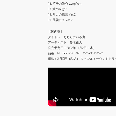
16. 笙子の決心 Long Ver.
17. 鰻の味は?
18. サカの遺言 Ver.2
19. 風花にて Ver.2
【国内盤】
タイトル：あちらにいる鬼
アーティスト：鈴木正人
発売予定日：2022年11月2日（水）
品番：RBCP-3457 JAN：4545933134577
価格：2,750円（税込） ジャンル：サウンドト