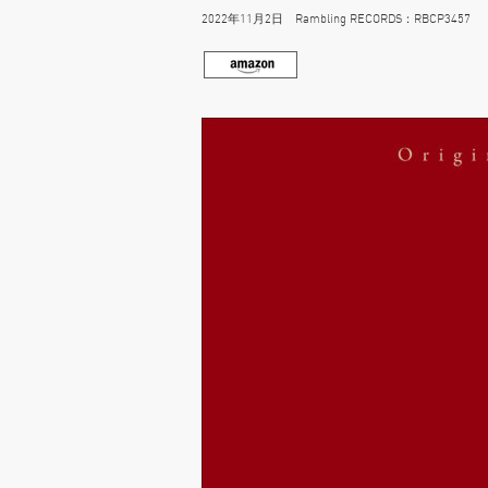
2022年11月2日 Rambling RECORDS：RBCP3457 ￥2,