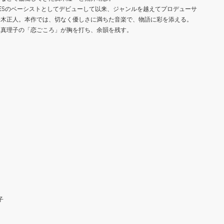
ATURESのベーシストとしてデビューして以来、ジャンルを越えてプロデューサ
鈴木正人。本作では、切なく優しさに満ちた音楽で、物語に彩を添える。
田真理子の「恋ごころ」が胸を打ち、余韻を残す。
子