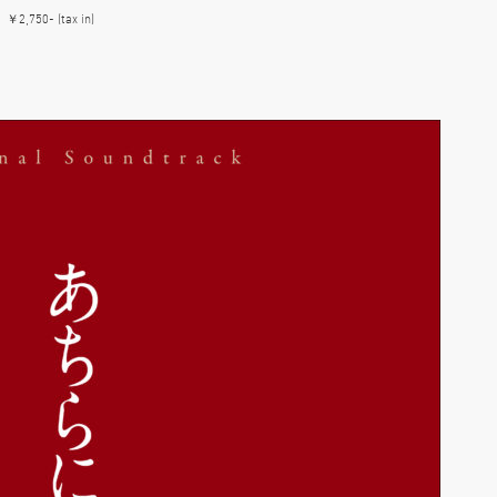
750- (tax in)