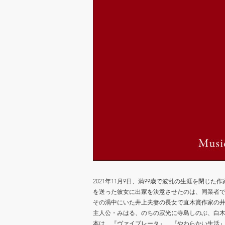
2021年11月9日、満99歳で波乱の生涯を閉
を送った彼女に出家を決意させたのは、同業者で
その渦中にいた井上夫妻の長女で直木賞作家の
主人公・みはる、のちの寂光に寺島しのぶ、白
本は、『ヴァイブレータ』、『やわらかい生活