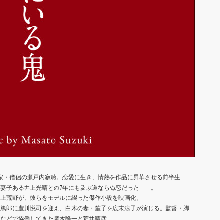
じた作家・僧侶の瀬戸内寂聴。恋愛に生き、情熱を作品に昇華させる前半生
妻子ある井上光晴との7年にも及ぶ道ならぬ恋だった――。
井上荒野が、彼らをモデルに綴った傑作小説を映画化。
木篤郎に豊川悦司を迎え、白木の妻・笙子を広末涼子が演じる。監督・脚
』などで協働してきた廣木隆一と荒井晴彦。