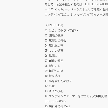
そして、音楽を担当するのは、LITTLE CRE
ー／アレンジャー／ベーシストとして活躍する
エンディングには、シンガーソングライター浜
《TRACKLIST》
01. 出会いのトランプ占い
02. 団地の風景
03. 篤郎との再会
04. 腐れ縁の雨
05. サカの遺言
06. 風花にて
07. 創作の秘密
08. 新しい家
09. 崎戸への旅
10. 髪を洗う
11. 私を殺したのは？
12. 出家
13. 笙子の決心
14. エンディングテーマ「恋ごころ」／浜田真理
BONUS TRACKS
15. 腐れ縁の雨 Ver.2