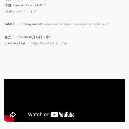
作曲: Sam is Ohm , YAMORI
Design：mriomiorom
YAMORI → Instagram
https://www.instagram.com/yamorita_keitaro/
発売日：2024年10月16日（水）
Pre-Save Link →
https://orcd.co/1kqm6j6