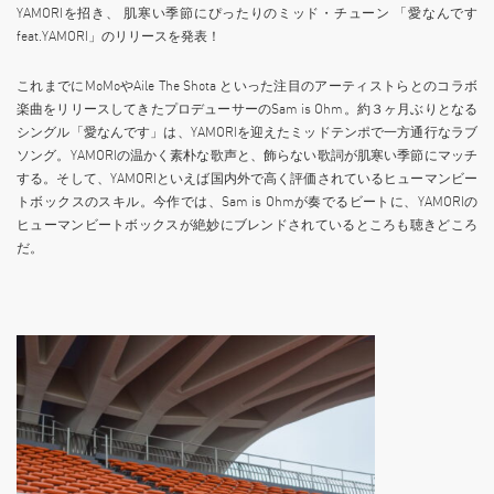
YAMORIを招き、 肌寒い季節にぴったりのミッド・チューン 「愛なんです
feat.YAMORI」のリリースを発表！
これまでにMoMoやAile The Shota といった注目のアーティストらとのコラボ
楽曲をリリースしてきたプロデューサーのSam is Ohm。約３ヶ月ぶりとなる
シングル「愛なんです」は、YAMORIを迎えたミッドテンポで一方通行なラブ
ソング。YAMORIの温かく素朴な歌声と、飾らない歌詞が肌寒い季節にマッチ
する。そして、YAMORIといえば国内外で高く評価されているヒューマンビー
トボックスのスキル。今作では、Sam is Ohmが奏でるビートに、YAMORIの
ヒューマンビートボックスが絶妙にブレンドされているところも聴きどころ
だ。