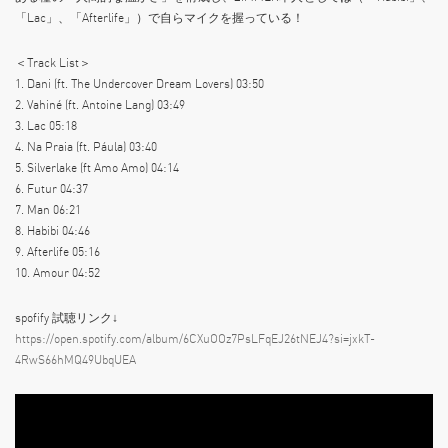
「Lac」、「Afterlife」）で自らマイクを握っている！
＜Track List＞
1. Dani (ft. The Undercover Dream Lovers) 03:50
2. Vahiné (ft. Antoine Lang) 03:49
3. Lac 05:18
4. Na Praia (ft. Páula) 03:40
5. Silverlake (ft Amo Amo) 04:14
6. Futur 04:37
7. Man 06:21
8. Habibi 04:46
9. Afterlife 05:16
10. Amour 04:52
spofify 試聴リンク↓
https://open.spotify.com/album/6CXuOOz7PsLFqEJ26tNEJ4?si=jxkT-
4RwS66hMQ49UbqUEA