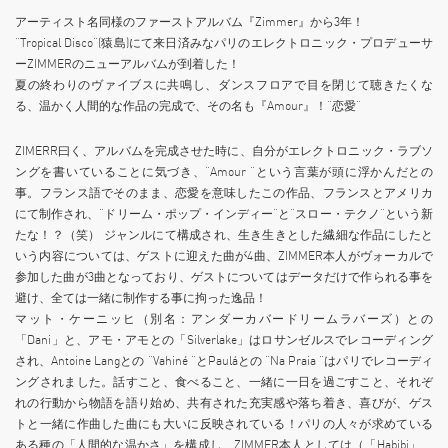
アーティスト名同様のファーストアルバム『Zimmer』から3年！
“Tropical Disco”(猿島)にて来日済みなパリのエレクトロニック・プロデューサ
ーZIMMERのニューアルバムが到着した！
夏の終わりのヴァイブスに共鳴し、ダンスフロアで目を閉じて聴きたくな
る、温かく人間的な作品の完成で、その名も『Amour』！“恋愛”
ZIMERR曰く、アルバムを完成させた時に、自分がエレクトロニック・ラブソ
ングを書いていることに気づき、“Amour ”という言葉が頭に浮かんだとの
事。フランス語でそのまま、恋愛を意味したこの作品、フランスとアメリカ
にて制作され、“ドリーム・ポップ・インディー”と“スロー・テクノ”という新
たな！？（笑） ジャンルにて構成され、生き生きとした繊細な作品にしたと
いう内容については、ゲストに迎えた曲が4曲、ZIMMER本人がヴォーカルで
参加した曲が3曲となっており、ゲストについてはデータだけで作られる事を
避け、全ては一緒に制作する事に拘った逸品！
マット・ケーニッヒ（別名：アンダーカバードリームラバーズ）との
「Dani」と、アモ・アモとの「Silverlake」はロサンゼルスでレコーディング
され、Antoine Langとの “Vahiné “とPauláとの “Na Praia “はパリでレコーディ
ングされました。話すこと、食べること、一緒に一日を過ごすこと、それぞ
れの行動から物語を語り始め、共有された充実感や落ち着き、喜びが、ゲス
トと一緒に作曲した曲にも大いに反映されている！パリの人々が求めている
ある種の「人間的な温かさ」を構成し、ZIMMER本人としては（「Habibi」、