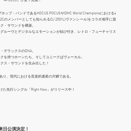
ンドであるHOCUS POCUSやDMC World Championsにおける4
のメンバーとしても知られるDJ 20SYL(ヴァンシール)をコラボ相手に迎
ンク・サウンドを構築。
なグルーヴとデジタルなエモーションが結び付き、レトロ・フューチャリス
・デラックスのDNA。
ックを持つホーンたち、そしてユニークばヴォーカル。
ックス・サウンドを生み出した！
であり、現代における音楽的遺産の片鱗である。
手がけた先行シングル「Right Now」がリリース中！
て来日公演決定！