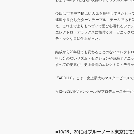
今回は世界中で幅広い人気を獲得してきたヒップホップ・バ
連覇を果たしたターンテーブル・チームであるC2C
え、これまでよりもヘヴィで遊び心溢れるファ
エレクトロ・デラックスに根付くオーガニック
ティックな音に仕上がった。
結成から20年経ても変わることのないエレクトロ
申し分のないリズム・セクションや超絶テクニ
すべての要素が、史上最高のエレクトロ・デラ
『APOLLO』こそ、史上最大のマスターピース
7/12~ 20SLY(ヴァンシール)がプロデュースを
■10/19、20にはブルーノート東京に