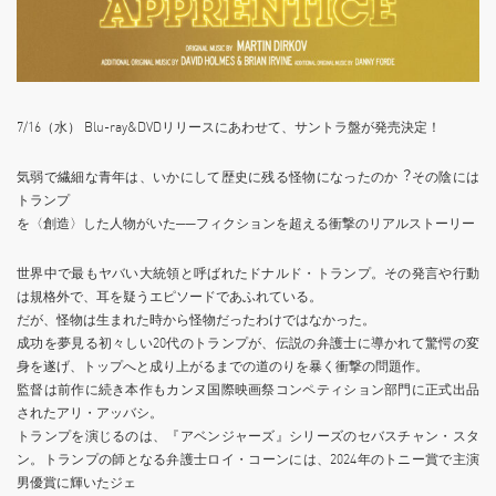
7/16（水） Blu-ray&DVDリリースにあわせて、サントラ盤が発売決定！
気弱で繊細な⻘年は、いかにして歴史に残る怪物になったのか︖その陰には
トランプ
を〈創造〉した⼈物がいた──フィクションを超える衝撃のリアルストーリー
世界中で最もヤバい⼤統領と呼ばれたドナルド・トランプ。その発⾔や⾏動
は規格外で、⽿を疑うエピソードであふれている。
だが、怪物は⽣まれた時から怪物だったわけではなかった。
成功を夢⾒る初々しい20代のトランプが、伝説の弁護⼠に導かれて驚愕の変
⾝を遂げ、トップへと成り上がるまでの道のりを暴く衝撃の問題作。
監督は前作に続き本作もカンヌ国際映画祭コンペティション部⾨に正式出品
されたアリ・アッバシ。
トランプを演じるのは、『アベンジャーズ』シリーズのセバスチャン・スタ
ン。トランプの師となる弁護⼠ロイ・コーンには、2024年のトニー賞で主演
男優賞に輝いたジェ