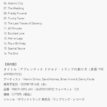
06. Atlantic City
07. The Wedding
08. Freddy Funeral
09. Trump Tower
10. The Last Traces of Decency
11. 60 Minutes
12. Buckled Love
13. Mar-a-Lago
14. Roy’s Birthday
15. Special Sauce
16. The End
【国内盤】
タイトル︓アプレンティス ドナルド・トランプの創り⽅（原題:THE
APPRENTICE）
アーティスト︓Martin Dirkov, David Holmes, Brian Irvine & Danny Forde
発売予定⽇︓2025年7⽉16⽇（⽔）
品番︓RBCP-3593 JAN︓4545933135932 フォーマット︓CD
価格︓2,970円（税込）
ジャンル︓サウンドトラック 発売元︓ランブリング・レコーズ