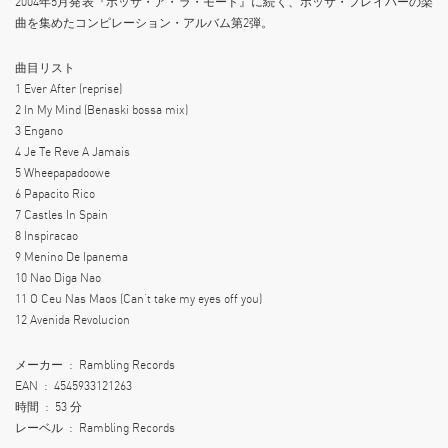
2004年5月発表『ボッサ・ア・ラ・モード』に続く、ボッサ・フレイバーの楽
曲を集めたコンピレーション・アルバム第2弾。
曲目リスト
1 Ever After (reprise)
2 In My Mind (Benaski bossa mix)
3 Engano
4 Je Te Reve A Jamais
5 Wheepapadoowe
6 Papacito Rico
7 Castles In Spain
8 Inspiracao
9 Menino De Ipanema
10 Nao Diga Nao
11 O Ceu Nas Maos (Can’t take my eyes off you)
12 Avenida Revolucion
メーカー ‏ : ‎ Rambling Records
EAN ‏ : ‎ 4545933121263
時間 ‏ : ‎ 53 分
レーベル ‏ : ‎ Rambling Records