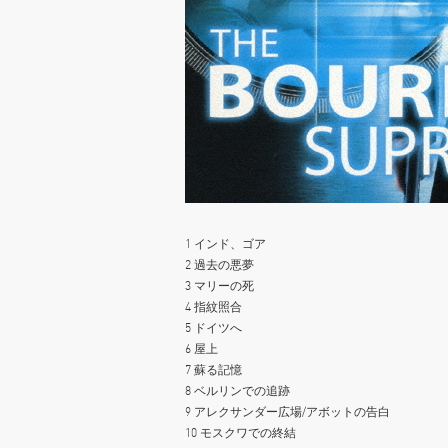
1 インド、ゴア
2 過去の悪夢
3 マリーの死
4 指紋照合
5 ドイツへ
6 屋上
7 蘇る記憶
8 ベルリンでの追跡
9 アレクサンダー広場/アボットの告白
10 モスクワでの終結