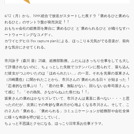
6/12（⽉）から、NHK総合で放送がスタートした夜ドラ『褒めるひと褒めら
れるひと』のサントラ盤が発売決定︕︕
おもちゃ会社の総務部を舞台に“褒めるひと”と“褒められるひと”が織りなすハ
ートウォーミングなコメディ。
カワイヒデヒロ (fox capture plan)による、ほっこり＆元気がでる⾳楽が、前向
きな気分にさせてくれる。
市川詠⼦（森川 葵）25歳、総務部勤務。ふだんはきっちり仕事をしても⼤し
て評価されないのに、ちょっとした失敗でコテンパンに怒られて、落ち込ん
だ彼⼥がつぶやいたのは「ほめられたい…」の⼀⾔。それを先輩の坂東さん
（川崎鷹也）に聞かれたことから、市川さんの“褒められる⽇々”が始まった︕
「忍者的な仕事ぶり︕」「君の仕事、無駄がない、回らないお寿司屋さんっ
て感じ︕」「その熱気、さながらねぶた祭だね︕︕」
坂東さんの褒めはかなりズレていて、市川さんは素直に喜べない・・・と思
ったのだが、次第にその奇妙な褒め⽅が⼼地よくなる市川さん。そして、こ
の２⼈の「褒める」「褒められる」コミュニケーションが総務部や会社全体
に様々な奇跡を呼び起こしていく。
ちょっと不思議とクセになる、ほっこり⽇常系お仕事ドラマ。