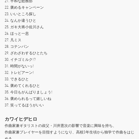
21. 平和な総務部
22. 褒めるキャンペーン
23. いいところ探し
24. なんか違うひと
25. ガキ⼤将⼩佐川さん
26. ほっと⼀息
27. 凡ミス
28. コテンパン
29. ざわざわするひとたち
30. イチゴミルク!?
31. 時間がないっ!
32. トレビアーン!
33. できるひと
34. 褒めてくれるひと
35. 今⽇もがんばりましょう!
36. 褒められるって嬉しいね
37. 笑ってるほうがいい
カワイヒデヒロ
作曲家兼ギタリストの叔⽗・川井憲次の影響で⾳楽に興味を持ち、
作曲家兼プレイヤーを⽬指すようになり、⾼校3年⽣頃から独学で作曲をはじ
める。