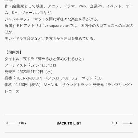
作・編曲家として映画、アニメ、ドラマ、Web、企業PV、イベント、ゲー
ム、CM、ヴォーカル曲など、
ジャンルやフォーマットを問わず様々な楽曲を⼿がける。
所属するピアノトリオ fox capture planでは、国内外の⼤型フェスへの出演の
ほか、
テレビドラマ⾳楽など、各⽅⾯から注⽬を集めている。
【国内盤】
タイトル︓夜ドラ『褒めるひと褒められるひと』
アーティスト︓カワイヒデヒロ
発売⽇︓2023年7⽉12⽇（⽔）
品番︓RBCP-3488 JAN︓4545933134881 フォーマット︓CD
価格︓2,750円（税込） ジャンル︓サウンドトラック 発売元︓ランブリング・
レコーズ