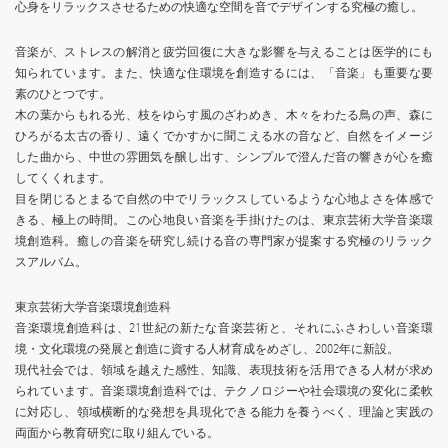
心身をリラックスさせるための快適な空間を音でデザインする究極の癒し。
音楽が、ストレスの解消と疲労回復に大きな影響を与えることは医学的にも
知られています。また、快適な住環境を創造するには、「音楽」も重要な要
素のひとつです。
木の葉からもれる光、枝をゆらす風のざわめき、木々をわたる鳥の声、森に
ひろがる太古の香り、遠くでかすかに聞こえる水の音など、自然をイメージ
した曲から、中世の雰囲気を醸し出す、シンプルで澄んだ音の響きが心を癒
してくくれます。
目を閉じるとまるで自然の中でリラックスしているような心地よさを体感で
きる、極上の時間。この心地良い音楽を手掛けたのは、東京芸術大学音楽環
境創造科。癒しの音楽を研究し続ける音の専門家が提案する究極のリラック
スアルバム。
東京芸術大学音楽環境創造科
音楽環境創造科は、21世紀の新たな音楽芸術と、それにふさわしい音楽環
境・文化環境の発展と創造に資する人材育成をめざし、2002年に新設。
現代社会では、領域を越えた感性、知識、表現技術を活用できる人材が求め
られています。音楽環境創造科では、テクノロジーや社会環境の変化に柔軟
に対応し、領域横断的な発想を具現化できる能力を養うべく、理論と実践の
両面から教育研究に取り組んでいる。