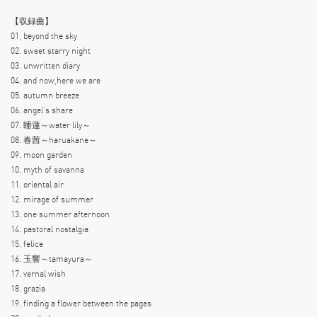
【収録曲】
01, beyond the sky
02. sweet starry night
03. unwritten diary
04. and now,here we are
05. autumn breeze
06. angel’s share
07. 睡蓮～water lily～
08. 春茜～haruakane～
09. moon garden
10. myth of savanna
11. oriental air
12. mirage of summer
13. one summer afternoon
14. pastoral nostalgia
15. felice
16. 玉響～tamayura～
17. vernal wish
18. grazia
19. finding a flower between the pages