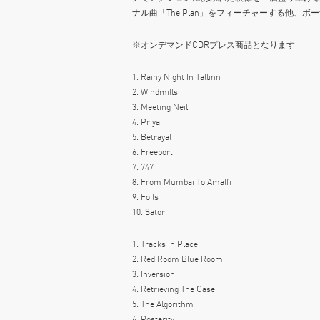
ナル曲「The Plan」をフィーチャーする他、
※オンデマンドCDRプレス商品となります
1. Rainy Night In Tallinn
2. Windmills
3. Meeting Neil
4. Priya
5. Betrayal
6. Freeport
7. 747
8. From Mumbai To Amalfi
9. Foils
10. Sator
1. Tracks In Place
2. Red Room Blue Room
3. Inversion
4. Retrieving The Case
5. The Algorithm
6. Posterity