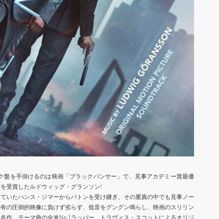
ック盤を手掛けるのは映画「ブラックパンサー」で、見事アカデミー賞最優
を受賞したルドウィッグ・グランソン!
けていたハンス・ジマーからバトンを受け継ぎ、その重責の中でも見事ノー
特有の圧倒的映像に負けず劣らず、低音をグングン鳴らし、映画のスリリン
名作。テーマ曲の全米No.1ラッパー、トラヴィス・スコットによるオリジ